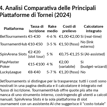
4. Analisi Comparativa delle Principali
Piattaforme di Tornei (2024)
Tassa di
Rake
Costi di
Calcolatore
Piattaforma
iscrizione
medio
prelievo
integrato
BetTournaments
€5‑€30
4‑6 %
€1,00‑€2,00
Sì (real‑time)
No (link
TournamentHub
€10‑€50
3‑5 %
€1,50 (fisso)
esterno)
€2‑€20
SpinArena Slots
5 %
€0,75‑€1,25
Sì (AI‑assisted)
(slot tour)
PlayMaster
€2,00
Sì
€15‑€100
4 %
Poker
(variabile)
(budget‑wizard)
LuckyLeague
€8‑€40
5‑7 %
€1,20 (fisso)
No
BetTournaments si distingue per la trasparenza: tutti i costi sono
mostrati in una pagina dedicata e il calcolatore è integrato nel
flusso di iscrizione. TournamentHub offre quote più alte ma
manca di uno strumento interno, costringendo gli utenti a calcol
manuali. SpinArena Slots è la sola piattaforma di slot
tournament con un assistente AI che suggerisce il “costo totale”