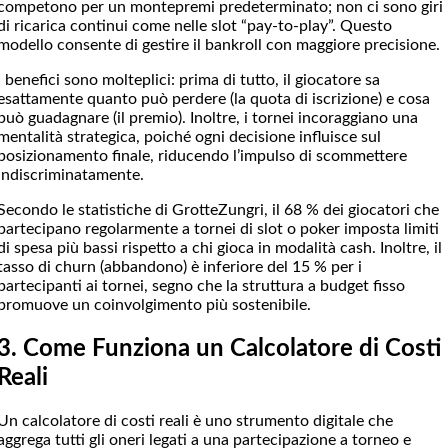
competono per un montepremi predeterminato; non ci sono giri
di ricarica continui come nelle slot “pay‑to‑play”. Questo
modello consente di gestire il bankroll con maggiore precisione.
I benefici sono molteplici: prima di tutto, il giocatore sa
esattamente quanto può perdere (la quota di iscrizione) e cosa
può guadagnare (il premio). Inoltre, i tornei incoraggiano una
mentalità strategica, poiché ogni decisione influisce sul
posizionamento finale, riducendo l’impulso di scommettere
indiscriminatamente.
Secondo le statistiche di GrotteZungri, il 68 % dei giocatori che
partecipano regolarmente a tornei di slot o poker imposta limiti
di spesa più bassi rispetto a chi gioca in modalità cash. Inoltre, il
tasso di churn (abbandono) è inferiore del 15 % per i
partecipanti ai tornei, segno che la struttura a budget fisso
promuove un coinvolgimento più sostenibile.
3. Come Funziona un Calcolatore di Costi
Reali
Un calcolatore di costi reali è uno strumento digitale che
aggrega tutti gli oneri legati a una partecipazione a torneo e