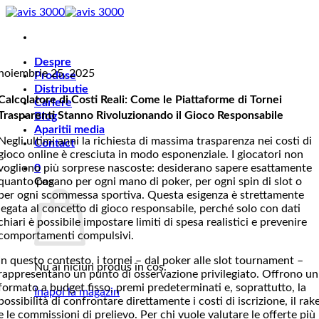
Skip
to
content
Despre
noiembrie 25, 2025
Produse
Distributie
Calcolatore di Costi Reali: Come le Piattaforme di Tornei
Cariere
Trasparenti Stanno Rivoluzionando il Gioco Responsabile
Blog
Aparitii media
Negli ultimi anni la richiesta di massima trasparenza nei costi di
Contact
gioco online è cresciuta in modo esponenziale. I giocatori non
vogliono più sorprese nascoste: desiderano sapere esattamente
0
quanto pagano per ogni mano di poker, per ogni spin di slot o
Coș
per ogni scommessa sportiva. Questa esigenza è strettamente
legata al concetto di gioco responsabile, perché solo con dati
chiari è possibile impostare limiti di spesa realistici e prevenire
comportamenti compulsivi.
In questo contesto, i tornei – dal poker alle slot tournament –
Nu ai niciun produs în coș.
rappresentano un punto di osservazione privilegiato. Offrono un
formato a budget fisso, premi predeterminati e, soprattutto, la
Înapoi la magazin
possibilità di confrontare direttamente i costi di iscrizione, il rak
e le commissioni di prelievo. Per chi vuole valutare le offerte più