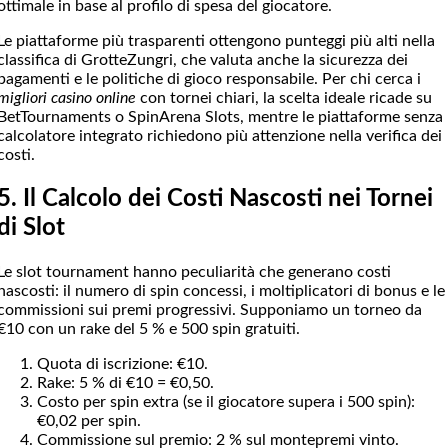
ottimale in base al profilo di spesa del giocatore.
Le piattaforme più trasparenti ottengono punteggi più alti nella
classifica di GrotteZungri, che valuta anche la sicurezza dei
pagamenti e le politiche di gioco responsabile. Per chi cerca i
migliori casino online
con tornei chiari, la scelta ideale ricade su
BetTournaments o SpinArena Slots, mentre le piattaforme senza
calcolatore integrato richiedono più attenzione nella verifica dei
costi.
5. Il Calcolo dei Costi Nascosti nei Tornei
di Slot
Le slot tournament hanno peculiarità che generano costi
nascosti: il numero di spin concessi, i moltiplicatori di bonus e le
commissioni sui premi progressivi. Supponiamo un torneo da
€10 con un rake del 5 % e 500 spin gratuiti.
Quota di iscrizione: €10.
Rake: 5 % di €10 = €0,50.
Costo per spin extra (se il giocatore supera i 500 spin):
€0,02 per spin.
Commissione sul premio: 2 % sul montepremi vinto.