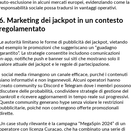
auto‑esclusione in alcuni mercati europei, evidenziando come la
responsabilità sociale possa tradursi in vantaggi operativi.
6. Marketing dei jackpot in un contesto
regolamentato
Le autorità limitano le forme di pubblicità dei jackpot, vietando
ad esempio le promozioni che suggeriscano un “guadagno
garantito”. Le strategie consentite includono comunicazioni
in‑app, notifiche push e banner sui siti che mostrano solo il
valore attuale del jackpot e le regole di partecipazione.
I social media rimangono un canale efficace, purché i contenuti
siano informativi e non ingannevoli. Alcuni operatori hanno
creato community su Discord e Telegram dove i membri posson
discutere delle probabilità, condividere strategie di gestione del
bankroll e ricevere aggiornamenti in tempo reale sui progressivi.
Queste community generano hype senza violare le restrizioni
pubblicitarie, poiché non contengono offerte promozionali
dirette.
Un case study rilevante è la campagna “MegaSpin 2024” di un
operatore con licenza Curaçao, che ha combinato una serie di