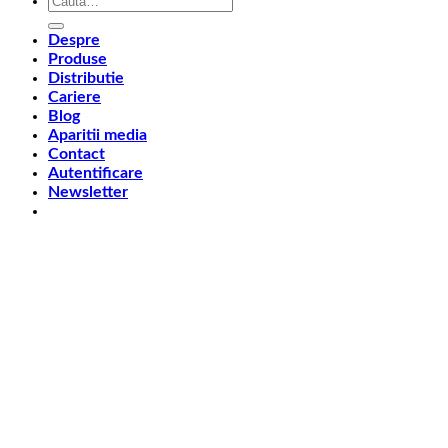
după:
Despre
Produse
Distributie
Cariere
Blog
Aparitii media
Contact
Autentificare
Newsletter