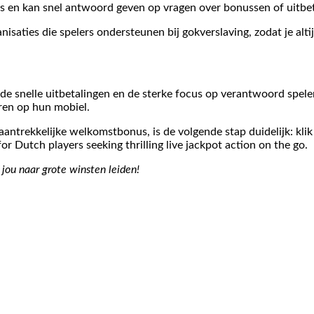
ds en kan snel antwoord geven op vragen over bonussen of uitbet
ties die spelers ondersteunen bij gokverslaving, zodat je altij
n, de snelle uitbetalingen en de sterke focus op verantwoord s
aren op hun mobiel.
 aantrekkelijke welkomstbonus, is de volgende stap duidelijk: kli
r Dutch players seeking thrilling live jackpot action on the go.
jou naar grote winsten leiden!