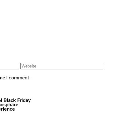
ime I comment.
l Black Friday
tmosphäre
erience