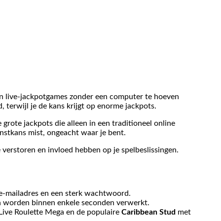
van live‑jackpotgames zonder een computer te hoeven
 terwijl je de kans krijgt op enorme jackpots.
rote jackpots die alleen in een traditioneel online
nstkans mist, ongeacht waar je bent.
 verstoren en invloed hebben op je spelbeslissingen.
 e‑mailadres en een sterk wachtwoord.
en worden binnen enkele seconden verwerkt.
, Live Roulette Mega en de populaire
Caribbean Stud
met