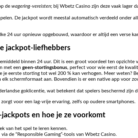
 op de
wagering‑vereisten
; bij Wbetz Casino zijn deze vaak lager d
espelen. De jackpot wordt meestal automatisch verdeeld onder all
ke 24 uur opnieuw opgebouwd, waardoor er altijd een verse kans
 jackpot‑liefhebbers
middeld binnen 24 uur. Dit is een groot voordeel ten opzichte 
en met een
geen‑stortingsbonus
, perfect voor wie eerst de kwalit
e je eerste storting tot wel 200 % kan verhogen. Meer weten? 
 elk schermformaat aan. Bovendien is er een native app voor zow
landse goklicentie, wat betekent dat spelers beschermd zijn do
orgt voor een lag‑vrije ervaring, zelfs op oudere smartphones.
e‑jackpots en hoe je ze voorkomt
k van het spel te leren kennen.
 in via de “Responsible Gaming”-tools van Wbetz Casino.