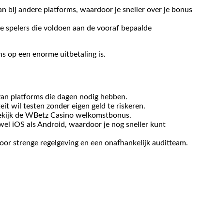
an bij andere platforms, waardoor je sneller over je bonus
e spelers die voldoen aan de vooraf bepaalde
 op een enorme uitbetaling is.
van platforms die dagen nodig hebben.
eit wil testen zonder eigen geld te riskeren.
Bekijk de WBetz Casino welkomstbonus.
el iOS als Android, waardoor je nog sneller kunt
or strenge regelgeving en een onafhankelijk auditteam.