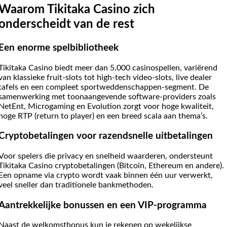
Waarom Tikitaka Casino zich
onderscheidt van de rest
Een enorme spelbibliotheek
Tikitaka Casino biedt meer dan 5.000 casinospellen, variërend
van klassieke fruit‑slots tot high‑tech video‑slots, live dealer
tafels en een compleet sportweddenschappen‑segment. De
samenwerking met toonaangevende software‑providers zoals
NetEnt, Microgaming en Evolution zorgt voor hoge kwaliteit,
hoge RTP (return to player) en een breed scala aan thema’s.
Cryptobetalingen voor razendsnelle uitbetalingen
Voor spelers die privacy en snelheid waarderen, ondersteunt
Tikitaka Casino cryptobetalingen (Bitcoin, Ethereum en andere).
Een opname via crypto wordt vaak binnen één uur verwerkt,
veel sneller dan traditionele bankmethoden.
Aantrekkelijke bonussen en een VIP‑programma
Naast de welkomstbonus kun je rekenen op wekelijkse