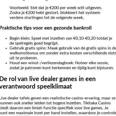
Voorbeeld: Stel dat je €200 per week wilt uitgeven.
Zodra je €200 hebt gestort, blokkeert het systeem
verdere stortingen tot de volgende week.
Praktische tips voor een gezonde bankroll
Begin klein: Speel met inzetten van €0,10‑€0,20 totdat je
de spelregels goed begrijpt.
Gebruik gratis spins: Maak gebruik van de gratis spins in d
welkomstbonus om zonder extra kosten verschillende slot
uit te proberen.
Houd een winst‑/verliezendagboek: Noteer elke sessie,
zodat je patronen kunt herkennen en tijdig kunt bijsturen.
De rol van live dealer games in een
verantwoord speelklimaat
Live dealer tafels geven een realistische casino‑ervaring, maar ze
kunnen ook sneller leiden tot hogere inzetten. Tikitaka Casino
biedt daarom een limiet‑functie specifiek voor live games. Je
kunt een maximale inzet per hand instellen, waardoor je control