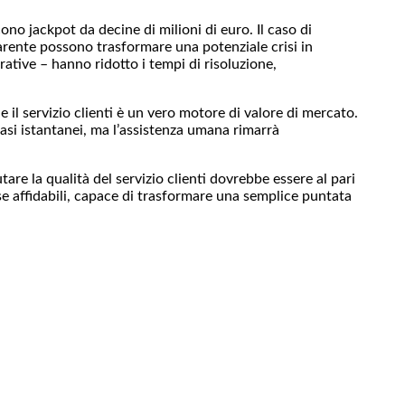
no jackpot da decine di milioni di euro. Il caso di
arente possono trasformare una potenziale crisi in
rative – hanno ridotto i tempi di risoluzione,
 il servizio clienti è un vero motore di valore di mercato.
si istantanei, ma l’assistenza umana rimarrà
utare la qualità del servizio clienti dovrebbe essere al pari
se affidabili, capace di trasformare una semplice puntata