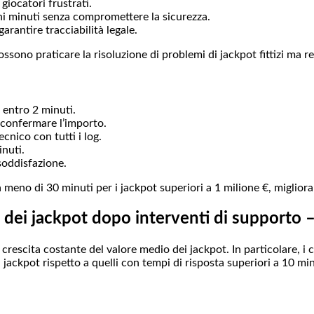
iocatori frustrati.
i minuti senza compromettere la sicurezza.
arantire tracciabilità legale.
sono praticare la risoluzione di problemi di jackpot fittizi ma rea
e entro 2 minuti.
r confermare l’importo.
ecnico con tutti i log.
inuti.
 soddisfazione.
 meno di 30 minuti per i jackpot superiori a 1 milione €, miglior
a dei jackpot dopo interventi di supporto 
crescita costante del valore medio dei jackpot. In particolare, i
ackpot rispetto a quelli con tempi di risposta superiori a 10 min