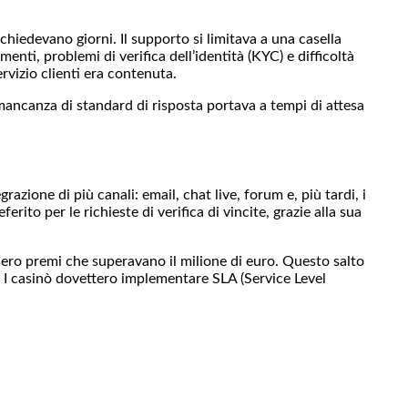
chiedevano giorni. Il supporto si limitava a una casella
enti, problemi di verifica dell’identità (KYC) e difficoltà
rvizio clienti era contenuta.
 mancanza di standard di risposta portava a tempi di attesa
zione di più canali: email, chat live, forum e, più tardi, i
erito per le richieste di verifica di vincite, grazie alla sua
sero premi che superavano il milione di euro. Questo salto
i. I casinò dovettero implementare SLA (Service Level