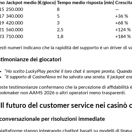
no
Jackpot medio (€/gioco)
Tempo medio risposta (min)
Crescita
15
250.000
8
—
17
340.000
5
+36 %
19
420.000
3
+68 %
21
560.000
2,5
+124 %
23
710.000
1,8
+184 %
sti numeri indicano che la rapidità del supporto è un driver di v
stimonianze dei giocatori
“Ho scelto LuckyPlay perché il loro chat è sempre pronta. Quando h
“Il supporto di CasinoNova mi ha salvato una serata. Il jackpot era
ste testimonianze confermano che la percezione di affidabilità è st
ookmaker non AAMS 2026 o altri operatori meno trasparenti.
 Il futuro del customer service nei casinò 
 conversazionale per risoluzioni immediate
piattaforme stanno integrando chatbot basati su modelli di linguag