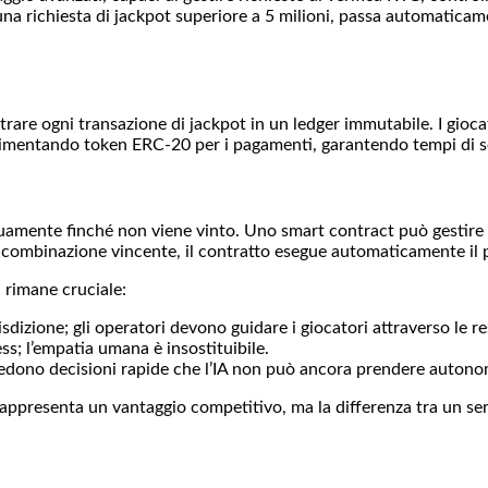
na richiesta di jackpot superiore a 5 milioni, passa automatica
trare ogni transazione di jackpot in un ledger immutabile. I gi
erimentando token ERC‑20 per i pagamenti, garantendo tempi di se
nuamente finché non viene vinto. Uno smart contract può gestir
combinazione vincente, il contratto esegue automaticamente il 
 rimane cruciale:
isdizione; gli operatori devono guidare i giocatori attraverso le re
ss; l’empatia umana è insostituibile.
hiedono decisioni rapide che l’IA non può ancora prendere auto
ppresenta un vantaggio competitivo, ma la differenza tra un ser