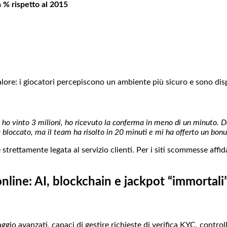
 % rispetto al 2015
alore: i giocatori percepiscono un ambiente più sicuro e sono di
o vinto 3 milioni, ho ricevuto la conferma in meno di un minuto. Da a
 bloccato, ma il team ha risolto in 20 minuti e mi ha offerto un bonu
rettamente legata al servizio clienti. Per i siti scommesse affida
online: AI, blockchain e jackpot “immortali
gio avanzati, capaci di gestire richieste di verifica KYC, controll