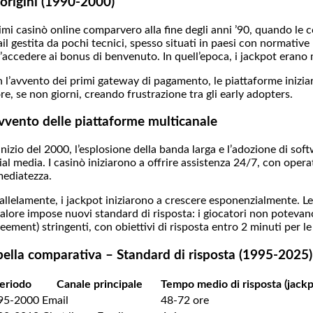
 origini (1990‑2000)
rimi casinò online comparvero alla fine degli anni ’90, quando le c
il gestita da pochi tecnici, spesso situati in paesi con normative 
l’accedere ai bonus di benvenuto. In quell’epoca, i jackpot erano 
 l’avvento dei primi gateway di pagamento, le piattaforme iniziaro
ore, se non giorni, creando frustrazione tra gli early adopters.
avvento delle piattaforme multicanale
’inizio del 2000, l’esplosione della banda larga e l’adozione di s
ial media. I casinò iniziarono a offrire assistenza 24/7, con operator
ediatezza.
allelamente, i jackpot iniziarono a crescere esponenzialmente. L
valore impose nuovi standard di risposta: i giocatori non potevan
eement) stringenti, con obiettivi di risposta entro 2 minuti per le 
bella comparativa – Standard di risposta (1995‑2025)
eriodo
Canale principale
Tempo medio di risposta (jackp
95‑2000
Email
48‑72 ore