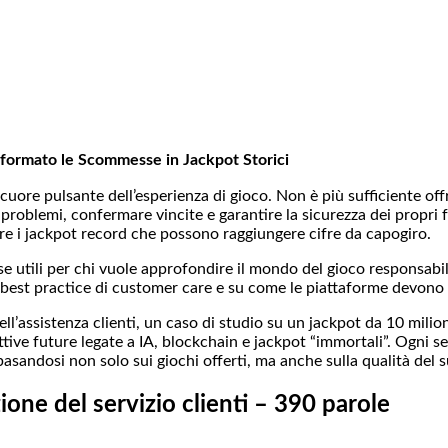
sformato le Scommesse in Jackpot Storici
 cuore pulsante dell’esperienza di gioco. Non è più sufficiente offri
 problemi, confermare vincite e garantire la sicurezza dei propri 
tire i jackpot record che possono raggiungere cifre da capogiro.
rse utili per chi vuole approfondire il mondo del gioco responsab
best practice di customer care e su come le piattaforme devono st
ell’assistenza clienti, un caso di studio su un jackpot da 10 mili
ttive future legate a IA, blockchain e jackpot “immortali”. Ogni se
basandosi non solo sui giochi offerti, ma anche sulla qualità del 
ione del servizio clienti – 390 parole