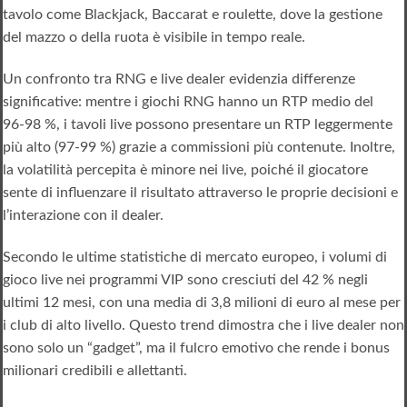
tavolo come Blackjack, Baccarat e roulette, dove la gestione
del mazzo o della ruota è visibile in tempo reale.
Un confronto tra RNG e live dealer evidenzia differenze
significative: mentre i giochi RNG hanno un RTP medio del
96‑98 %, i tavoli live possono presentare un RTP leggermente
più alto (97‑99 %) grazie a commissioni più contenute. Inoltre,
la volatilità percepita è minore nei live, poiché il giocatore
sente di influenzare il risultato attraverso le proprie decisioni e
l’interazione con il dealer.
Secondo le ultime statistiche di mercato europeo, i volumi di
gioco live nei programmi VIP sono cresciuti del 42 % negli
ultimi 12 mesi, con una media di 3,8 milioni di euro al mese per
i club di alto livello. Questo trend dimostra che i live dealer non
sono solo un “gadget”, ma il fulcro emotivo che rende i bonus
milionari credibili e allettanti.