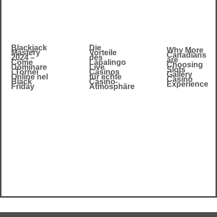
Blackjack
Die
Why More
Mastery
Vorteile
Canadians
2024 –
des
are
Come
Lapalingo
Choosing
Dominare
Live
Slots
i Tornei
Casinos
Gallery
Online nel
für echte
Casino
Black
Casino-
Experience
Friday
Atmosphäre