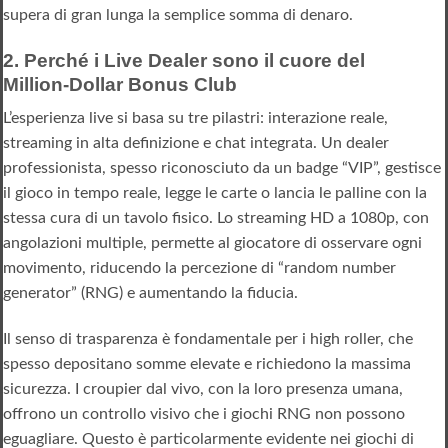
supera di gran lunga la semplice somma di denaro.
2. Perché i Live Dealer sono il cuore del
Million‑Dollar Bonus Club
L’esperienza live si basa su tre pilastri: interazione reale,
streaming in alta definizione e chat integrata. Un dealer
professionista, spesso riconosciuto da un badge “VIP”, gestisce
il gioco in tempo reale, legge le carte o lancia le palline con la
stessa cura di un tavolo fisico. Lo streaming HD a 1080p, con
angolazioni multiple, permette al giocatore di osservare ogni
movimento, riducendo la percezione di “random number
generator” (RNG) e aumentando la fiducia.
Il senso di trasparenza è fondamentale per i high roller, che
spesso depositano somme elevate e richiedono la massima
sicurezza. I croupier dal vivo, con la loro presenza umana,
offrono un controllo visivo che i giochi RNG non possono
eguagliare. Questo è particolarmente evidente nei giochi di