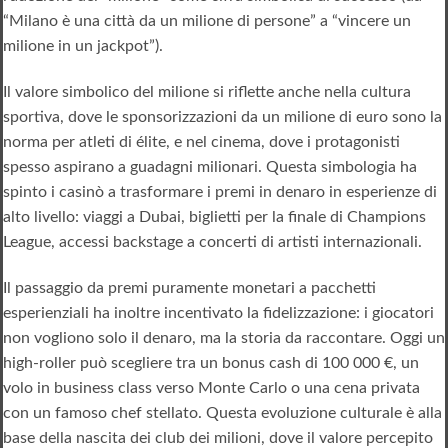
“Milano è una città da un milione di persone” a “vincere un
milione in un jackpot”).
Il valore simbolico del milione si riflette anche nella cultura
sportiva, dove le sponsorizzazioni da un milione di euro sono la
norma per atleti di élite, e nel cinema, dove i protagonisti
spesso aspirano a guadagni milionari. Questa simbologia ha
spinto i casinò a trasformare i premi in denaro in esperienze di
alto livello: viaggi a Dubai, biglietti per la finale di Champions
League, accessi backstage a concerti di artisti internazionali.
Il passaggio da premi puramente monetari a pacchetti
esperienziali ha inoltre incentivato la fidelizzazione: i giocatori
non vogliono solo il denaro, ma la storia da raccontare. Oggi un
high‑roller può scegliere tra un bonus cash di 100 000 €, un
volo in business class verso Monte Carlo o una cena privata
con un famoso chef stellato. Questa evoluzione culturale è alla
base della nascita dei club dei milioni, dove il valore percepito