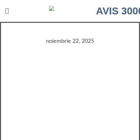
Skip
to
content
noiembrie 22, 2025