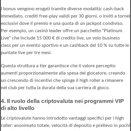
I bonus vengono erogati tramite diverse modalità: cash‑back
immediato, crediti free‑play validi per 30 giorni, o inviti a tornei
esclusivi dove il premio è una quota di un jackpot condiviso.
Per esempio, un casinò leader offre un pacchetto “Platinum
Live” che include 15 000 € di credito live, un volo business
class per un evento sportivo e un cashback del 10 % su tutte le
puntate live per tre mesi.
Questa struttura a tier garantisce che il valore percepito
aumenti proporzionalmente alla spesa del giocatore, creando
un crescendo di incentivi che spinge il high roller a rimanere
nel club per tutta la durata della sua carriera di gioco.
4. Il ruolo della criptovaluta nei programmi VIP
di alto livello
Le criptovalute hanno introdotto vantaggi specifici per i high
roller: anonimato totale, velocità di deposito e prelievo in pochi