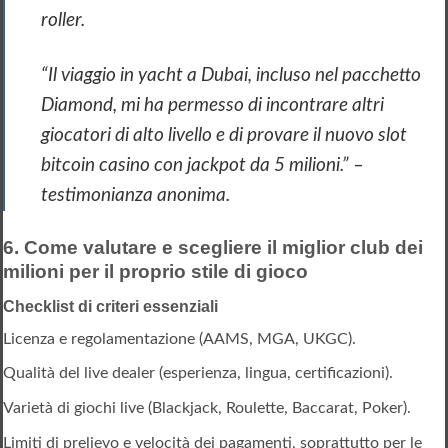
roller.
“Il viaggio in yacht a Dubai, incluso nel pacchetto
Diamond, mi ha permesso di incontrare altri
giocatori di alto livello e di provare il nuovo slot
bitcoin casino con jackpot da 5 milioni.” –
testimonianza anonima.
6. Come valutare e scegliere il miglior club dei
milioni per il proprio stile di gioco
Checklist di criteri essenziali
Licenza e regolamentazione (AAMS, MGA, UKGC).
Qualità del live dealer (esperienza, lingua, certificazioni).
Varietà di giochi live (Blackjack, Roulette, Baccarat, Poker).
Limiti di prelievo e velocità dei pagamenti, soprattutto per le