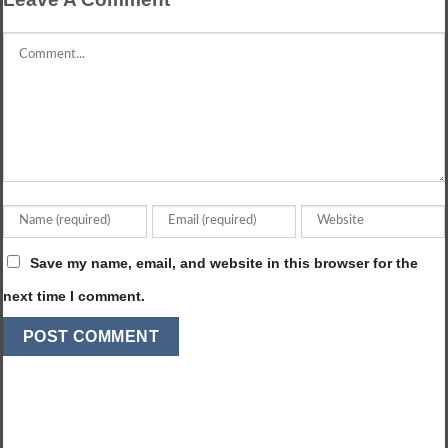
Comment
Save my name, email, and website in this browser for the
next time I comment.