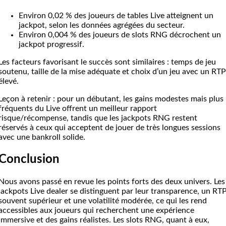
Environ 0,02 % des joueurs de tables Live atteignent un
jackpot, selon les données agrégées du secteur.
Environ 0,004 % des joueurs de slots RNG décrochent un
jackpot progressif.
Les facteurs favorisant le succès sont similaires : temps de jeu
soutenu, taille de la mise adéquate et choix d’un jeu avec un RT
élevé.
Leçon à retenir : pour un débutant, les gains modestes mais plus
fréquents du Live offrent un meilleur rapport
risque/récompense, tandis que les jackpots RNG restent
réservés à ceux qui acceptent de jouer de très longues sessions
avec une bankroll solide.
Conclusion
Nous avons passé en revue les points forts des deux univers. Les
jackpots Live dealer se distinguent par leur transparence, un RT
souvent supérieur et une volatilité modérée, ce qui les rend
accessibles aux joueurs qui recherchent une expérience
immersive et des gains réalistes. Les slots RNG, quant à eux,