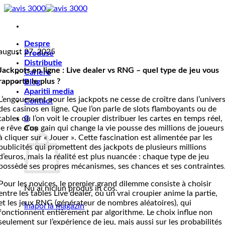
Skip
to
content
Despre
august 27, 2025
Produse
Distributie
Jackpots en ligne : Live dealer vs RNG – quel type de jeu vous
Cariere
rapporte le plus ?
Blog
Aparitii media
L’engouement pour les jackpots ne cesse de croître dans l’univer
Contact
des casinos en ligne. Que l’on parle de slots flamboyants ou de
tables où l’on voit le croupier distribuer les cartes en temps réel,
0
le rêve d’un gain qui change la vie pousse des millions de joueurs
Coș
à cliquer sur « Jouer ». Cette fascination est alimentée par les
publicités qui promettent des jackpots de plusieurs millions
d’euros, mais la réalité est plus nuancée : chaque type de jeu
possède ses propres mécanismes, ses chances et ses contraintes
Pour les novices, le premier grand dilemme consiste à choisir
Nu ai niciun produs în coș.
entre les tables Live dealer, où un vrai croupier anime la partie,
et les jeux RNG (générateur de nombres aléatoires), qui
Înapoi la magazin
fonctionnent entièrement par algorithme. Le choix influe non
seulement sur l’expérience de jeu, mais aussi sur les probabilités