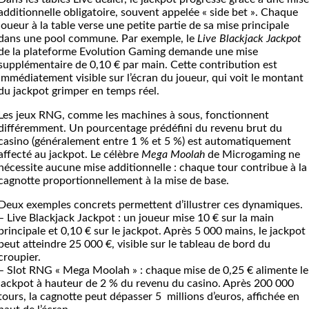
additionnelle obligatoire, souvent appelée « side bet ». Chaque
joueur à la table verse une petite partie de sa mise principale
dans une pool commune. Par exemple, le
Live Blackjack Jackpot
de la plateforme Evolution Gaming demande une mise
supplémentaire de 0,10 € par main. Cette contribution est
immédiatement visible sur l’écran du joueur, qui voit le montant
du jackpot grimper en temps réel.
Les jeux RNG, comme les machines à sous, fonctionnent
différemment. Un pourcentage prédéfini du revenu brut du
casino (généralement entre 1 % et 5 %) est automatiquement
affecté au jackpot. Le célèbre
Mega Moolah
de Microgaming ne
nécessite aucune mise additionnelle : chaque tour contribue à la
cagnotte proportionnellement à la mise de base.
Deux exemples concrets permettent d’illustrer ces dynamiques.
– Live Blackjack Jackpot : un joueur mise 10 € sur la main
principale et 0,10 € sur le jackpot. Après 5 000 mains, le jackpot
peut atteindre 25 000 €, visible sur le tableau de bord du
croupier.
– Slot RNG « Mega Moolah » : chaque mise de 0,25 € alimente le
jackpot à hauteur de 2 % du revenu du casino. Après 200 000
tours, la cagnotte peut dépasser 5 millions d’euros, affichée en