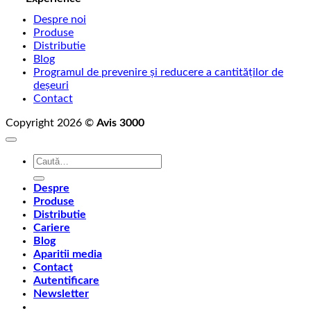
Despre noi
Produse
Distributie
Blog
Programul de prevenire și reducere a cantităților de
deșeuri
Contact
Copyright 2026 ©
Avis 3000
Caută
după:
Despre
Produse
Distributie
Cariere
Blog
Aparitii media
Contact
Autentificare
Newsletter