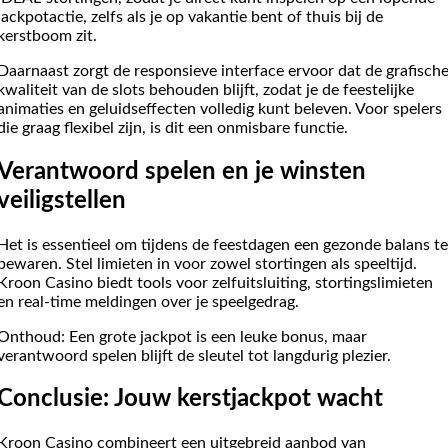
jackpotactie, zelfs als je op vakantie bent of thuis bij de
kerstboom zit.
Daarnaast zorgt de responsieve interface ervoor dat de grafisch
kwaliteit van de slots behouden blijft, zodat je de feestelijke
animaties en geluidseffecten volledig kunt beleven. Voor spelers
die graag flexibel zijn, is dit een onmisbare functie.
Verantwoord spelen en je winsten
veiligstellen
Het is essentieel om tijdens de feestdagen een gezonde balans t
bewaren. Stel limieten in voor zowel stortingen als speeltijd.
Kroon Casino biedt tools voor zelfuitsluiting, stortingslimieten
en real‑time meldingen over je speelgedrag.
Onthoud: Een grote jackpot is een leuke bonus, maar
verantwoord spelen blijft de sleutel tot langdurig plezier.
Conclusie: Jouw kerstjackpot wacht
Kroon Casino combineert een uitgebreid aanbod van