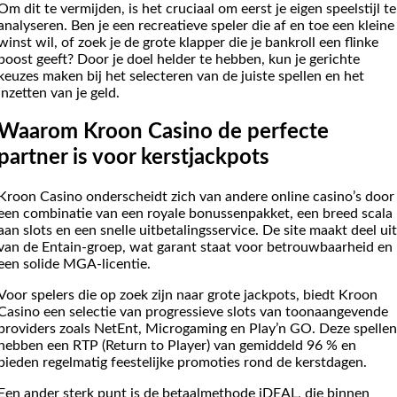
Om dit te vermijden, is het cruciaal om eerst je eigen speelstijl te
analyseren. Ben je een recreatieve speler die af en toe een kleine
winst wil, of zoek je de grote klapper die je bankroll een flinke
boost geeft? Door je doel helder te hebben, kun je gerichte
keuzes maken bij het selecteren van de juiste spellen en het
inzetten van je geld.
Waarom Kroon Casino de perfecte
partner is voor kerstjackpots
Kroon Casino onderscheidt zich van andere online casino’s door
een combinatie van een royale bonussenpakket, een breed scala
aan slots en een snelle uitbetalingsservice. De site maakt deel ui
van de Entain‑groep, wat garant staat voor betrouwbaarheid en
een solide MGA‑licentie.
Voor spelers die op zoek zijn naar grote jackpots, biedt Kroon
Casino een selectie van progressieve slots van toonaangevende
providers zoals NetEnt, Microgaming en Play’n GO. Deze spelle
hebben een RTP (Return to Player) van gemiddeld 96 % en
bieden regelmatig feestelijke promoties rond de kerstdagen.
Een ander sterk punt is de betaalmethode iDEAL, die binnen