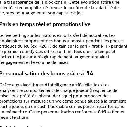
à la transparence de la blockchain. Cette évolution attire une
clientèle technophile, désireuse de profiter de la volatilité des
cryptos pour augmenter son capital de jeu.
Paris en temps réel et promotions live
Le live betting sur les matchs esports s’est démocratisé. Les
bookmakers proposent des bonus « boost » pendant les phases
critiques du jeu (ex. +20 % de gain sur le pari « first‑kill » pendan
le premier round). Ces offres sont limitées dans le temps et
incitent le joueur à réagir rapidement, augmentant ainsi
l’engagement et le volume de mises.
Personnalisation des bonus grâce à l’IA
Grâce aux algorithmes d’intelligence artificielle, les sites
analysent le comportement de chaque joueur (fréquence de
mise, jeux préférés, niveau de risque) pour proposer des
promotions sur‑mesure : un welcome bonus ajusté à la première
partie jouée, ou un cash‑back ciblé sur les pertes récentes dans
un même titre. Cette personnalisation renforce la fidélisation et
réduit le churn.