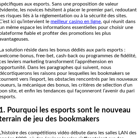
spécifiques aux esports. Sans une proposition de valeur
évidente, les novices hésitent à placer le premier pari, redoutant
les risques liés à la réglementation ou à la sécurité des sites.
C’est ici qu’intervient le
meilleur casino en ligne
, qui réunit dans
un même espace les informations essentielles pour choisir une
plateforme fiable et profiter des promotions les plus
avantageuses.
La solution réside dans les bonus dédiés aux paris esports :
welcome‑bonus, free‑bet, cash‑back ou programmes de fidélité,
ces leviers marketing transforment l’appréhension en
opportunité. Dans les paragraphes qui suivent, nous
décortiquerons les raisons pour lesquelles les bookmakers se
tournent vers l’esport, les obstacles rencontrés par les nouveaux
joueurs, la mécanique des bonus, les critères de sélection d’un
bon site, et enfin les tendances qui façonneront l’avenir du pari
esports.
1. Pourquoi les esports sont le nouveau
terrain de jeu des bookmakers
L’histoire des compétitions vidéo débute dans les salles LAN des