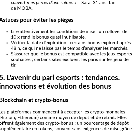
couvert mes pertes d’une soirée. »
– Sara, 31 ans, fan
de MOBA.
Astuces pour éviter les pièges
Lire attentivement les conditions de mise : un rollover de
10 x rend le bonus quasi inutilisable.
Vérifier la date d’expiration : certains bonus expirent après
48 h, ce qui ne laisse pas le temps d’analyser les marchés.
S’assurer que le bonus est compatible avec les jeux esport
souhaités ; certains sites excluent les paris sur les jeux de
tir.
5. L’avenir du pari esports : tendances,
innovations et évolution des bonus
Blockchain et crypto‑bonus
Les plateformes commencent à accepter les crypto‑monnaies
(Bitcoin, Ethereum) comme moyen de dépôt et de retrait. Elles
offrent également des crypto‑bonus : un pourcentage de dépôt
supplémentaire en tokens, souvent sans exigences de mise grâce