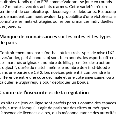
multiples, tandis qu’un FPS comme Valorant se joue en rounds
de 2 minutes avec des achats d’armes. Cette variété crée un
sentiment de complexité qui décourage les débutants. Beaucou
se demandent comment évaluer la probabilité d’une victoire san
connaître les méta‑strategies ou les performances individuelles
des joueurs.
Manque de connaissances sur les cotes et les types
de paris
Contrairement aux paris football où les trois types de mise (1X2,
over/under, pari à handicap) sont bien ancrés, les esports offren
des marchés originaux : nombre de kills, première destruction
d’objectif, durée du match, même le nombre de « first‑blood »
dans une partie de CS 2. Les novices peinent à comprendre la
différence entre une cote décimale et une cote américaine, ou à
calculer le
wager
requis pour débloquer un bonus.
Crainte de l’insécurité et de la régulation
Les sites de jeux en ligne sont parfois perçus comme des espace
gris, surtout lorsqu’il s’agit de paris sur des titres numériques.
L’absence de licences claires, ou la méconnaissance des autorité