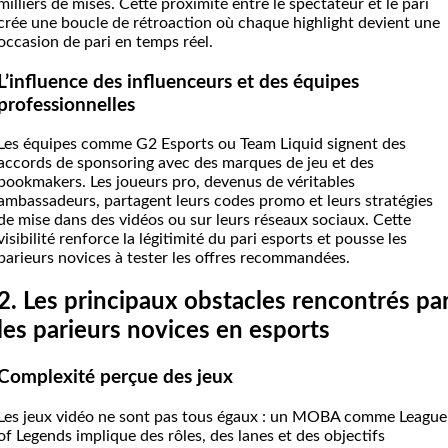
milliers de mises. Cette proximité entre le spectateur et le pari
crée une boucle de rétroaction où chaque highlight devient une
occasion de pari en temps réel.
L’influence des influenceurs et des équipes
professionnelles
Les équipes comme G2 Esports ou Team Liquid signent des
accords de sponsoring avec des marques de jeu et des
bookmakers. Les joueurs pro, devenus de véritables
ambassadeurs, partagent leurs codes promo et leurs stratégies
de mise dans des vidéos ou sur leurs réseaux sociaux. Cette
visibilité renforce la légitimité du pari esports et pousse les
parieurs novices à tester les offres recommandées.
2. Les principaux obstacles rencontrés pa
les parieurs novices en esports
Complexité perçue des jeux
Les jeux vidéo ne sont pas tous égaux : un MOBA comme League
of Legends implique des rôles, des lanes et des objectifs