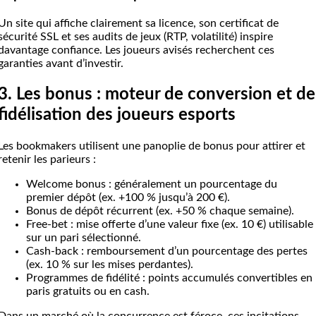
Un site qui affiche clairement sa licence, son certificat de
sécurité SSL et ses audits de jeux (RTP, volatilité) inspire
davantage confiance. Les joueurs avisés recherchent ces
garanties avant d’investir.
3. Les bonus : moteur de conversion et de
fidélisation des joueurs esports
Les bookmakers utilisent une panoplie de bonus pour attirer et
retenir les parieurs :
Welcome bonus : généralement un pourcentage du
premier dépôt (ex. +100 % jusqu’à 200 €).
Bonus de dépôt récurrent (ex. +50 % chaque semaine).
Free‑bet : mise offerte d’une valeur fixe (ex. 10 €) utilisable
sur un pari sélectionné.
Cash‑back : remboursement d’un pourcentage des pertes
(ex. 10 % sur les mises perdantes).
Programmes de fidélité : points accumulés convertibles en
paris gratuits ou en cash.
Dans un marché où la concurrence est féroce, ces incitations