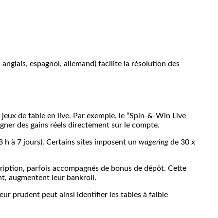
anglais, espagnol, allemand) facilite la résolution des
jeux de table en live. Par exemple, le “Spin‑&‑Win Live
agner des gains réels directement sur le compte.
48 h à 7 jours). Certains sites imposent un
wagering
de 30 x
nscription, parfois accompagnés de bonus de dépôt. Cette
nt, augmentent leur bankroll.
eur prudent peut ainsi identifier les tables à faible