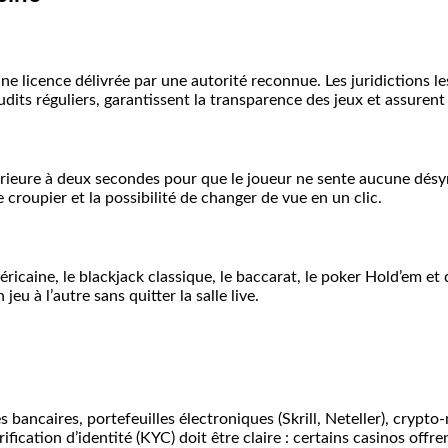
 une licence délivrée par une autorité reconnue. Les juridictions 
ts réguliers, garantissent la transparence des jeux et assurent 
rieure à deux secondes pour que le joueur ne sente aucune désync
 croupier et la possibilité de changer de vue en un clic.
ricaine, le blackjack classique, le baccarat, le poker Hold’em et
u à l’autre sans quitter la salle live.
 bancaires, portefeuilles électroniques (Skrill, Neteller), crypt
ification d’identité (KYC) doit être claire : certains casinos off