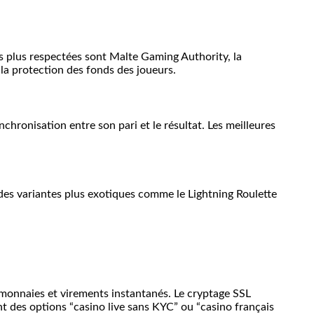
les plus respectées sont Malte Gaming Authority, la
la protection des fonds des joueurs.
hronisation entre son pari et le résultat. Les meilleures
 des variantes plus exotiques comme le Lightning Roulette
o‑monnaies et virements instantanés. Le cryptage SSL
rent des options “casino live sans KYC” ou “casino français