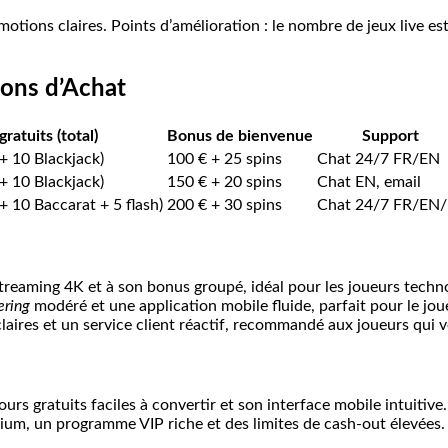
otions claires. Points d’amélioration : le nombre de jeux live est
ons d’Achat
gratuits (total)
Bonus de bienvenue
Support
+ 10 Blackjack)
100 € + 25 spins
Chat 24/7 FR/EN
+ 10 Blackjack)
150 € + 20 spins
Chat EN, email
+ 10 Baccarat + 5 flash)
200 € + 30 spins
Chat 24/7 FR/EN
treaming 4K et à son bonus groupé, idéal pour les joueurs techn
ring
modéré et une application mobile fluide, parfait pour le jou
 claires et un service client réactif, recommandé aux joueurs qui 
tours gratuits faciles à convertir et son interface mobile intuitive.
ium, un programme VIP riche et des limites de cash‑out élevées.