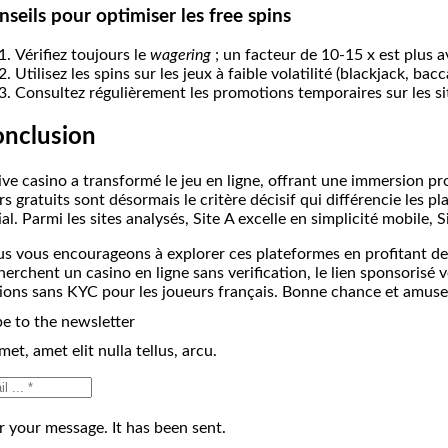
seils pour optimiser les free spins
Vérifiez toujours le
wagering
; un facteur de 10‑15 x est plus 
Utilisez les spins sur les jeux à faible volatilité (blackjack, b
Consultez régulièrement les promotions temporaires sur les 
nclusion
live casino a transformé le jeu en ligne, offrant une immersion pr
rs gratuits sont désormais le critère décisif qui différencie les pl
tial. Parmi les sites analysés, Site A excelle en simplicité mobile,
s vous encourageons à explorer ces plateformes en profitant des 
herchent un casino en ligne sans verification, le lien sponsorisé 
ions sans KYC pour les joueurs français. Bonne chance et amuse
e to the newsletter
et, amet elit nulla tellus, arcu.
 your message. It has been sent.