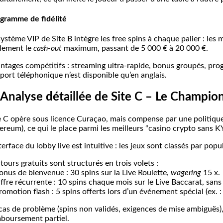
gramme de fidélité
système VIP de Site B intègre les free spins à chaque palier : le
lement le
cash‑out
maximum, passant de 5 000 € à 20 000 €.
ntages compétitifs : streaming ultra‑rapide, bonus groupés, prog
port téléphonique n’est disponible qu’en anglais.
 Analyse détaillée de Site C – Le Champio
e C opère sous licence Curaçao, mais compense par une politique 
ereum), ce qui le place parmi les meilleurs “casino crypto sans K
nterface du lobby live est intuitive : les jeux sont classés par po
 tours gratuits sont structurés en trois volets :
onus de bienvenue : 30 spins sur la Live Roulette,
wagering
15 x.
ffre récurrente : 10 spins chaque mois sur le Live Baccarat, san
romotion flash : 5 spins offerts lors d’un événement spécial (ex. :
cas de problème (spins non validés, exigences de mise ambiguës), 
boursement partiel.