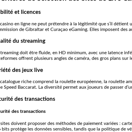
bilité et licences
casino en ligne ne peut prétendre à la légitimité que s’il détient
mission de Gibraltar et Curaçao eGaming. Elles imposent des audi
alité du streaming
streaming doit être fluide, en HD minimum, avec une latence infé
teformes offrent plusieurs angles de caméra, des gros plans sur le
iété des jeux live
catalogue riche comprend la roulette européenne, la roulette amé
le Speed Baccarat. La diversité permet aux joueurs de passer d’un je
curité des transactions
urité des transactions
 sites doivent proposer des méthodes de paiement variées : cartes
 bits protège les données sensibles, tandis que la politique de vér