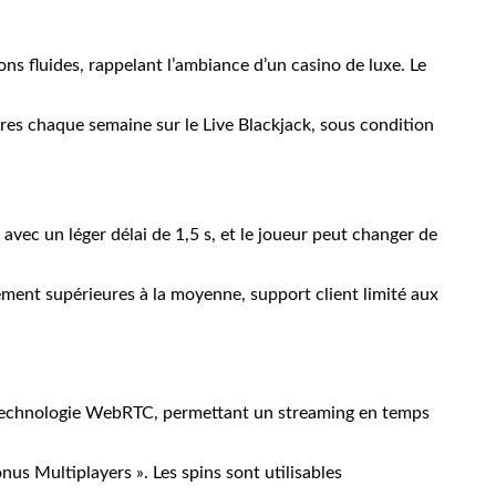
s fluides, rappelant l’ambiance d’un casino de luxe. Le
taires chaque semaine sur le Live Blackjack, sous condition
vec un léger délai de 1,5 s, et le joueur peut changer de
rement supérieures à la moyenne, support client limité aux
 la technologie WebRTC, permettant un streaming en temps
nus Multiplayers ». Les spins sont utilisables