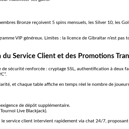
s membres Bronze reçoivent 5 spins mensuels, les Silver 10, les 
ramme VIP généreux. Limites : la licence de Gibraltar n’est pas 
n du Service Client et des Promotions Tra
de sécurité renforcée : cryptage SSL, authentification à deux f
YC”.
pularité, et chaque table affiche en temps réel le nombre de joueurs
s exigence de dépôt supplémentaire.
 Tournoi Live Blackjack).
le service client intervient rapidement via chat 24/7, proposant 