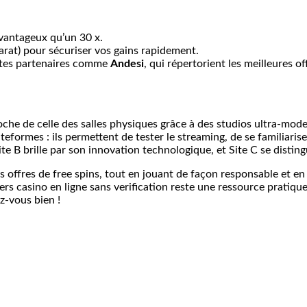
avantageux qu’un 30 x.
accarat) pour sécuriser vos gains rapidement.
sites partenaires comme
Andesi
, qui répertorient les meilleures o
oche de celle des salles physiques grâce à des studios ultra‑moder
ateformes : ils permettent de tester le streaming, de se familiaris
 Site B brille par son innovation technologique, et Site C se distin
offres de free spins, tout en jouant de façon responsable et en 
vers casino en ligne sans verification reste une ressource pratiqu
z‑vous bien !