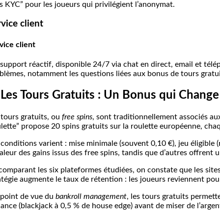
s KYC” pour les joueurs qui privilégient l’anonymat.
vice client
vice client
support réactif, disponible 24/7 via chat en direct, email et télép
blèmes, notamment les questions liées aux bonus de tours gratuit
 Les Tours Gratuits : Un Bonus qui Chang
 tours gratuits, ou
free spins
, sont traditionnellement associés au
lette” propose 20 spins gratuits sur la roulette européenne, chaq
 conditions varient : mise minimale (souvent 0,10 €), jeu éligible 
valeur des gains issus des free spins, tandis que d’autres offrent 
comparant les six plateformes étudiées, on constate que les sites
atégie augmente le taux de rétention : les joueurs reviennent pour
point de vue du
bankroll management
, les tours gratuits permette
iance (blackjack à 0,5 % de house edge) avant de miser de l’argent 