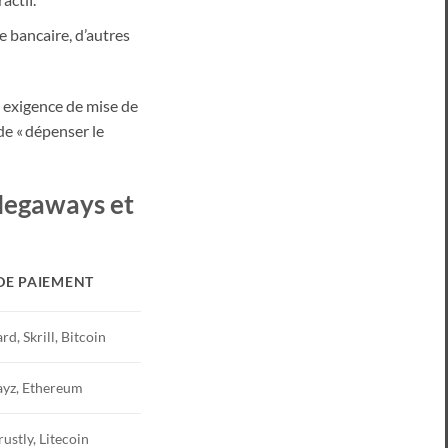
e bancaire, d’autres
e exigence de mise de
de « dépenser le
 Megaways et
DE PAIEMENT
d, Skrill, Bitcoin
ayz, Ethereum
ustly, Litecoin