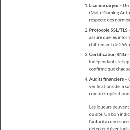
Licence de jeu
– Un 
(Malte Gaming Autho
respecte des normes 
Protocole SSL/TLS
–
assure que les inform
chiffrement de 256 
Certification RNG
–
indépendants tels qu
confirme que chaque 
Audits financiers
– C
vérifications de la 
comptes opérationnel
Les joueurs peuvent i
du site. Un bon indic
l’autorité concernée.
détecter d’éventuel