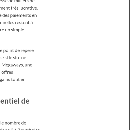
sse de milliers de
ment très lucrative.
té des paiements en
nnelles restent à
tre un simple
e point de repère
 si le site ne
es Megaways, une
 offres
gains tout en
entiel de
 le nombre de
rir de 2 à 7 symboles