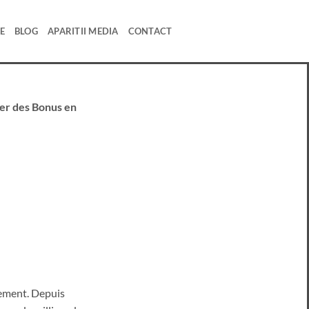
E
BLOG
APARITII MEDIA
CONTACT
ter des Bonus en
ement. Depuis