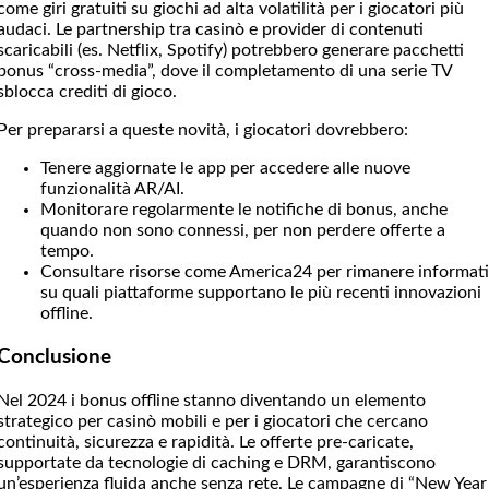
come giri gratuiti su giochi ad alta volatilità per i giocatori più
audaci. Le partnership tra casinò e provider di contenuti
scaricabili (es. Netflix, Spotify) potrebbero generare pacchetti
bonus “cross‑media”, dove il completamento di una serie TV
sblocca crediti di gioco.
Per prepararsi a queste novità, i giocatori dovrebbero:
Tenere aggiornate le app per accedere alle nuove
funzionalità AR/AI.
Monitorare regolarmente le notifiche di bonus, anche
quando non sono connessi, per non perdere offerte a
tempo.
Consultare risorse come America24 per rimanere informat
su quali piattaforme supportano le più recenti innovazioni
offline.
Conclusione
Nel 2024 i bonus offline stanno diventando un elemento
strategico per casinò mobili e per i giocatori che cercano
continuità, sicurezza e rapidità. Le offerte pre‑caricate,
supportate da tecnologie di caching e DRM, garantiscono
un’esperienza fluida anche senza rete. Le campagne di “New Year