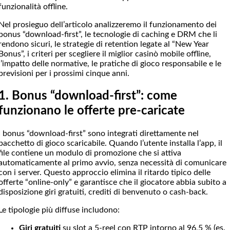
funzionalità offline.
Nel prosieguo dell’articolo analizzeremo il funzionamento dei
bonus “download‑first”, le tecnologie di caching e DRM che li
rendono sicuri, le strategie di retention legate al “New Year
Bonus”, i criteri per scegliere il miglior casinò mobile offline,
l’impatto delle normative, le pratiche di gioco responsabile e le
previsioni per i prossimi cinque anni.
1. Bonus “download‑first”: come
funzionano le offerte pre‑caricate
I bonus “download‑first” sono integrati direttamente nel
pacchetto di gioco scaricabile. Quando l’utente installa l’app, il
file contiene un modulo di promozione che si attiva
automaticamente al primo avvio, senza necessità di comunicare
con i server. Questo approccio elimina il ritardo tipico delle
offerte “online‑only” e garantisce che il giocatore abbia subito a
disposizione giri gratuiti, crediti di benvenuto o cash‑back.
Le tipologie più diffuse includono:
Giri gratuiti
su slot a 5‑reel con RTP intorno al 96,5 % (es.