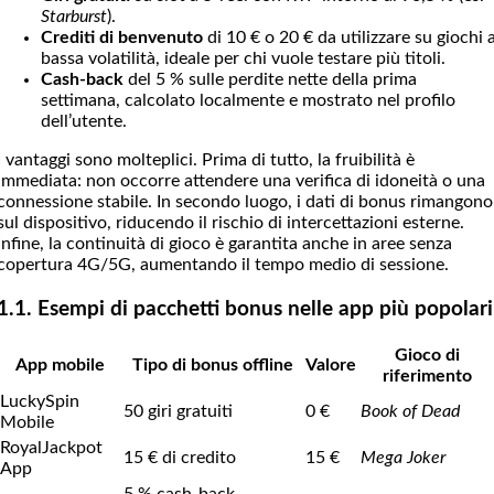
Starburst
).
Crediti di benvenuto
di 10 € o 20 € da utilizzare su giochi 
bassa volatilità, ideale per chi vuole testare più titoli.
Cash‑back
del 5 % sulle perdite nette della prima
settimana, calcolato localmente e mostrato nel profilo
dell’utente.
I vantaggi sono molteplici. Prima di tutto, la fruibilità è
immediata: non occorre attendere una verifica di idoneità o una
connessione stabile. In secondo luogo, i dati di bonus rimangono
sul dispositivo, riducendo il rischio di intercettazioni esterne.
Infine, la continuità di gioco è garantita anche in aree senza
copertura 4G/5G, aumentando il tempo medio di sessione.
1.1. Esempi di pacchetti bonus nelle app più popolari
Gioco di
App mobile
Tipo di bonus offline
Valore
riferimento
LuckySpin
50 giri gratuiti
0 €
Book of Dead
Mobile
RoyalJackpot
15 € di credito
15 €
Mega Joker
App