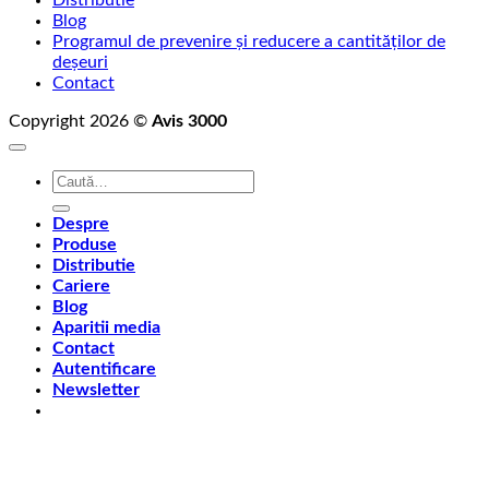
Blog
Programul de prevenire și reducere a cantităților de
deșeuri
Contact
Copyright 2026 ©
Avis 3000
Caută
după:
Despre
Produse
Distributie
Cariere
Blog
Aparitii media
Contact
Autentificare
Newsletter