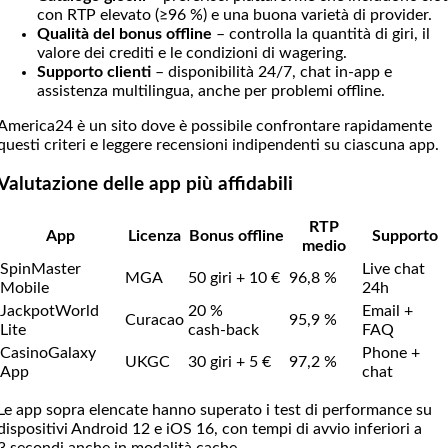
con RTP elevato (≥96 %) e una buona varietà di provider.
Qualità del bonus offline
– controlla la quantità di giri, il
valore dei crediti e le condizioni di wagering.
Supporto clienti
– disponibilità 24/7, chat in-app e
assistenza multilingua, anche per problemi offline.
America24 è un sito dove è possibile confrontare rapidamente
questi criteri e leggere recensioni indipendenti su ciascuna app.
Valutazione delle app più affidabili
RTP
App
Licenza
Bonus offline
Supporto
medio
SpinMaster
Live chat
MGA
50 giri + 10 €
96,8 %
Mobile
24h
JackpotWorld
20 %
Email +
Curacao
95,9 %
Lite
cash‑back
FAQ
CasinoGalaxy
Phone +
UKGC
30 giri + 5 €
97,2 %
App
chat
Le app sopra elencate hanno superato i test di performance su
dispositivi Android 12 e iOS 16, con tempi di avvio inferiori a