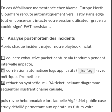
En cas défaillance momentanée chez Akamai Europe North ,
Cloudflare reroute automatiquement vers Fastly Paris edge
tout en conservant intacte votre session utilisateur grâce au
cookie signé JWT persistant.
C Analyse post‑mortem des incidents
Après chaque incident majeur notre playbook inclut :
1️⃣ collecte exhaustive packet capture via tcpdump pendant
intervalle impacté,
2️⃣ corrélation automatisée logs applicatifs (
) avec
jsonlog
métriques Prometheus,
3️⃣ rédaction synthétique JIRA ticket incluant diagramme
séquentiel illustrant chaîne causale,
puis revue hebdomadaire lors laquelle Alg24.Net publie case
study détaillé permettant aux opérateurs futurs voire