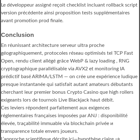
Le développeur assigné reçoit checklist incluant rollback script
version précédente ainsi proposition tests supplémentaires
avant promotion prod finale.
Conclusion
En réunissant architecture serveur ultra proche
géographiquement, protocoles réseau optimisés tel TCP Fast
Open, rendu client allégé grâce WebP & lazy loading , RNG
cryptographique parallélisable via AVX2 et monitoring IA
prédictif basé ARIMA/LSTM — on crée une expérience ludique
presque instantanée qui satisfait autant amateurs débutants
cherchant leur premier bonus Crypto Casino que high rollers
exigeants lors de tournois Live Blackjack haut débit.
Ces leviers répondent parfaitement aux exigences
réglementaires françaises imposées par ANJ : disponibilité
élevée, traçabilité immuable via blockchain privée и
transparence totale envers joueurs.
L’approche scientifique décrite ici—hypothèse claire →