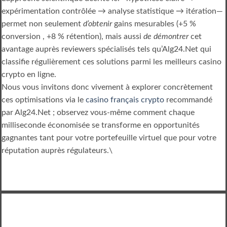
expérimentation contrôlée → analyse statistique → itération—
permet non seulement
d’obtenir
gains mesurables (+5 %
conversion , +8 % rétention), mais aussi
de démontrer
cet
avantage auprès reviewers spécialisés tels qu’Alg24.Net qui
classifie régulièrement ces solutions parmi les meilleurs casino
crypto en ligne.
Nous vous invitons donc vivement à explorer concrètement
ces optimisations via le
casino français crypto
recommandé
par Alg24.Net ; observez vous-même comment chaque
milliseconde économisée se transforme en opportunités
gagnantes tant pour votre portefeuille virtuel que pour votre
réputation auprès régulateurs.\