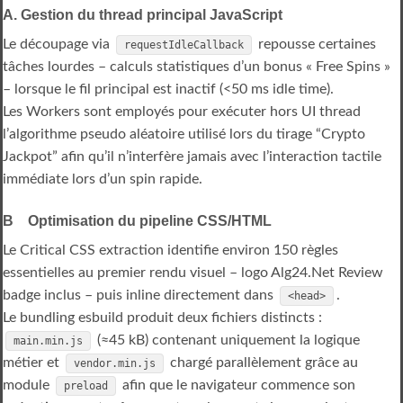
A. Gestion du thread principal JavaScript
Le découpage via
repousse certaines
requestIdleCallback
tâches lourdes – calculs statistiques d’un bonus « Free Spins »
– lorsque le fil principal est inactif (<50 ms idle time).
Les Workers sont employés pour exécuter hors UI thread
l’algorithme pseudo aléatoire utilisé lors du tirage “Crypto
Jackpot” afin qu’il n’interfère jamais avec l’interaction tactile
immédiate lors d’un spin rapide.
B Optimisation du pipeline CSS/HTML
Le Critical CSS extraction identifie environ 150 règles
essentielles au premier rendu visuel – logo Alg24.Net Review
badge inclus – puis inline directement dans
.
<head>
Le bundling esbuild produit deux fichiers distincts :
(≈45 kB) contenant uniquement la logique
main.min.js
métier et
chargé parallèlement grâce au
vendor.min.js
module
afin que le navigateur commence son
preload