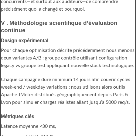
concurrents—et surtout aux auditeurs—de comprendre
précisément quoi a changé et pourquoi.
V . Méthodologie scientifique d’évaluation
continue
Design expérimental
Pour chaque optimisation décrite précédemment nous menons
deux variantes A/B : groupe contrôle utilisant configuration
legacy vs groupe test appliquant nouvelle stack technologique.
Chaque campagne dure minimum 14 jours afin couvrir cycles
week-end / weekday variations ; nous utilisons alors outils
Apache JMeter distribués géographiquement depuis Paris &
Lyon pour simuler charges réalistes allant jusqu’à 5000 req/s.
Métriques clés
Latence moyenne <30 ms,