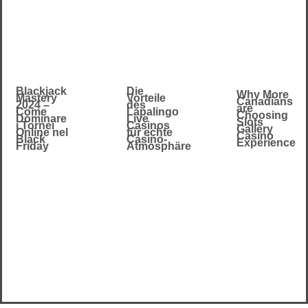
Blackjack
Die
Why More
Mastery
Vorteile
Canadians
2024 –
des
are
Come
Lapalingo
Choosing
Dominare
Live
Slots
i Tornei
Casinos
Gallery
Online nel
für echte
Casino
Black
Casino-
Experience
Friday
Atmosphäre