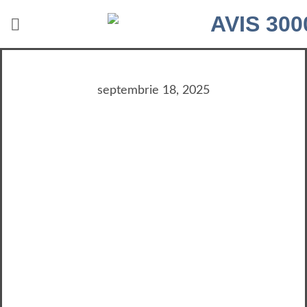
Skip
to
content
septembrie 18, 2025