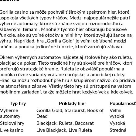
Gorilla casino sa môže pochváliť širokým spektrom hier, ktoré
uspokoja všetkých typov hráčov. Medzi najpopulárnejšie patrí
výherné automaty, ktoré sú známe svojou rôznorodosťou a
zábavnými témami. Mnohé z týchto hier obsahujú bonusové
funkcie, ako sú voľné otočky a mini hry, ktoré zvyšujú šance na
výhru. Napríklad, hra „Gorilla Gold” je veľmi obľúbená medzi
hráčmi a ponúka jedinečné funkcie, ktoré zaručujú zábavu.
Okrem výherných automatov nájdete aj stolové hry ako ruletu,
blackjack a poker. Tieto tradičné hry sú skvelé pre hráčov, ktorí
preferujú strategické hranie. Ruleta je obzvlášť populárna a
ponúka rôzne varianty vrátane európskej a americkej rulety.
Hráči sa môžu rozhodnúť pre hru s krupiérom naživo, čo pridáva
na atmosfére a zábave. Všetky tieto hry sú prístupné na vašom
mobilnom zariadení, takže môžete hrať kedykoľvek a kdekoľvek.
Typ hry
Príklady hier
Populárnosť
Výherné
Gorilla Gold, Starburst, Book of
Veľmi
automaty
Dead
vysoká
Stolové hry
Blackjack, Ruleta, Baccarat
Vysoká
Live kasíno
Live Blackjack, Live Ruleta
Stredná