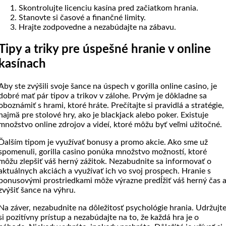
Skontrolujte licenciu kasína pred začiatkom hrania.
Stanovte si časové a finančné limity.
Hrajte zodpovedne a nezabúdajte na zábavu.
Tipy a triky pre úspešné hranie v online
kasínach
Aby ste zvýšili svoje šance na úspech v gorilla online casino, je
dobré mať pár tipov a trikov v zálohe. Prvým je dôkladne sa
oboznámiť s hrami, ktoré hráte. Prečítajte si pravidlá a stratégie,
najmä pre stolové hry, ako je blackjack alebo poker. Existuje
množstvo online zdrojov a videí, ktoré môžu byť veľmi užitočné.
Ďalším tipom je využívať bonusy a promo akcie. Ako sme už
spomenuli, gorilla casino ponúka množstvo možností, ktoré
môžu zlepšiť váš herný zážitok. Nezabudnite sa informovať o
aktuálnych akciách a využívať ich vo svoj prospech. Hranie s
bonusovými prostriedkami môže výrazne predĺžiť váš herný čas 
zvýšiť šance na výhru.
Na záver, nezabudnite na dôležitosť psychológie hrania. Udržujt
si pozitívny prístup a nezabúdajte na to, že každá hra je o