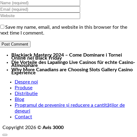
Save my name, email, and website in this browser for the
next time I comment.
Blackjack Mastery 2024 – Come Dominare i Tornei
Online nel Black Friday
Die Vorteile des Lapalingo Live Casinos für echte Casino-
Atmosphäre
Why More Canadians are Choosing Slots Gallery Casino
Experience
Despre noi
Produse
Distributie
Blog
Programul de prevenire și reducere a cantităților de
deșeuri
Contact
Copyright 2026 ©
Avis 3000