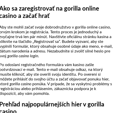
Ako sa zaregistrovať na gorilla online
casino a začať hrať
Aby ste mohli začať svoje dobrodružstvo v gorilla online casino,
prvým krokom je registrácia. Tento proces je jednoduchý a
zvyčajne trvá len pár minút. Navštívte oficiálnu stránku kasína a
kliknite na tlačidlo „Registrovať sa“. Budete vyzvaní, aby ste
vyplnili formulár, ktorý obsahuje osobné údaje ako meno, e-mail,
dátum narodenia a adresu. Nezabudnite si zvoliť silné heslo pre
svoj
gorilla casino login
.
Po odoslaní registračného formulára vám kasíno zašle
potvrdzovací e-mail. Tento e-mail obsahuje odkaz, na ktorý
musíte kliknúť, aby ste overili svoju identitu. Po overení si
môžete prihlásiť do svojho účtu a začať objavovať ponuku hier,
ktoré
gorilla casino
ponúka. V prípade, že sa vyskytnú problémy s
registráciou alebo prihlásením, zákaznícka podpora je k
dispozícii, aby vám pomohla.
Prehľad najpopulárnejších hier v gorilla
casino