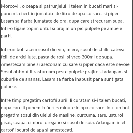
Morcovii, o ceapa si patrunjelul ii taiem in bucati mari si-i
punem la fiert in jumatate de litru de apa cu sare. si piper.
Lasam sa fiarba jumatate de ora, dupa care strecuram supa.
Intr-o tigaie topim untul si prajim un pic pulpele pe ambele
parti.
Intr-un bol facem sosul din vin, miere, sosul de chilli, cateva
felii de ardei iute, pasta de rosii si vreo 300ml de supa.
Amestecam bine si asezonam cu sare si piper daca este nevoie.
Sosul obtinut il rasturnam peste pulpele prajite si adaugam si
cuburile de ananas. Lasam sa fiarba inabusit pana sunt gata
pulpele.
Intre timp pregatim cartofii aurii. Ii curatam si-i taiem bucati,
dupa care ii punem la fiert 5 minute in apa cu sare. Intr-un bol
pregatim sosul din uleiul de masline, curcuma, sare, usturoi
pisat, ceapa, cimbru, oregano si sosul de soia. Adaugam in el
cartofii scursi de apa si amestecati.