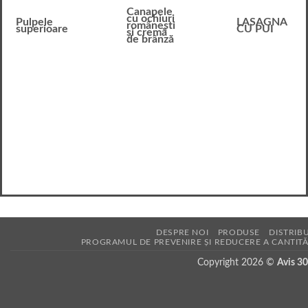
Canapele
cu ochiuri
Pulpele
LASAGNA
românești
superioare
CU PUI
și cremă
de brânză
DESPRE NOI
PRODUSE
DISTRIBU
PROGRAMUL DE PREVENIRE ȘI REDUCERE A CANTITĂ
Copyright 2026 ©
Avis 3