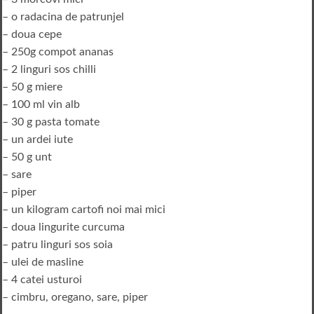
– o radacina de patrunjel
– doua cepe
– 250g compot ananas
– 2 linguri sos chilli
– 50 g miere
– 100 ml vin alb
– 30 g pasta tomate
– un ardei iute
– 50 g unt
– sare
– piper
– un kilogram cartofi noi mai mici
– doua lingurite curcuma
– patru linguri sos soia
– ulei de masline
– 4 catei usturoi
– cimbru, oregano, sare, piper