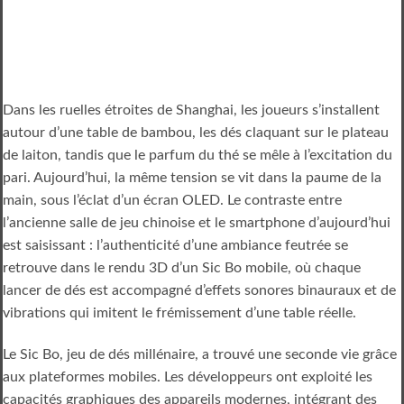
Dans les ruelles étroites de Shanghai, les joueurs s’installent
autour d’une table de bambou, les dés claquant sur le plateau
de laiton, tandis que le parfum du thé se mêle à l’excitation du
pari. Aujourd’hui, la même tension se vit dans la paume de la
main, sous l’éclat d’un écran OLED. Le contraste entre
l’ancienne salle de jeu chinoise et le smartphone d’aujourd’hui
est saisissant : l’authenticité d’une ambiance feutrée se
retrouve dans le rendu 3D d’un Sic Bo mobile, où chaque
lancer de dés est accompagné d’effets sonores binauraux et de
vibrations qui imitent le frémissement d’une table réelle.
Le Sic Bo, jeu de dés millénaire, a trouvé une seconde vie grâce
aux plateformes mobiles. Les développeurs ont exploité les
capacités graphiques des appareils modernes, intégrant des