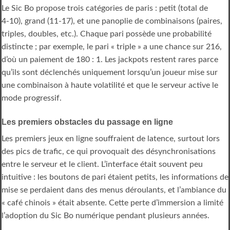
Le Sic Bo propose trois catégories de paris : petit (total de
4‑10), grand (11‑17), et une panoplie de combinaisons (paires,
triples, doubles, etc.). Chaque pari possède une probabilité
distincte ; par exemple, le pari « triple » a une chance sur 216,
d’où un paiement de 180 : 1. Les jackpots restent rares parce
qu’ils sont déclenchés uniquement lorsqu’un joueur mise sur
une combinaison à haute volatilité et que le serveur active le
mode progressif.
Les premiers obstacles du passage en ligne
Les premiers jeux en ligne souffraient de latence, surtout lors
des pics de trafic, ce qui provoquait des désynchronisations
entre le serveur et le client. L’interface était souvent peu
intuitive : les boutons de pari étaient petits, les informations de
mise se perdaient dans des menus déroulants, et l’ambiance du
« café chinois » était absente. Cette perte d’immersion a limité
l’adoption du Sic Bo numérique pendant plusieurs années.