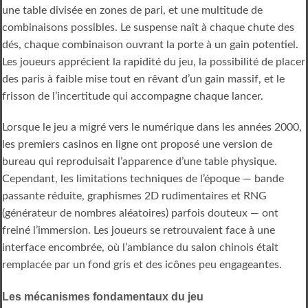
une table divisée en zones de pari, et une multitude de
combinaisons possibles. Le suspense naît à chaque chute des
dés, chaque combinaison ouvrant la porte à un gain potentiel.
Les joueurs apprécient la rapidité du jeu, la possibilité de placer
des paris à faible mise tout en rêvant d’un gain massif, et le
frisson de l’incertitude qui accompagne chaque lancer.
Lorsque le jeu a migré vers le numérique dans les années 2000,
les premiers casinos en ligne ont proposé une version de
bureau qui reproduisait l’apparence d’une table physique.
Cependant, les limitations techniques de l’époque — bande
passante réduite, graphismes 2D rudimentaires et RNG
(générateur de nombres aléatoires) parfois douteux — ont
freiné l’immersion. Les joueurs se retrouvaient face à une
interface encombrée, où l’ambiance du salon chinois était
remplacée par un fond gris et des icônes peu engageantes.
Les mécanismes fondamentaux du jeu