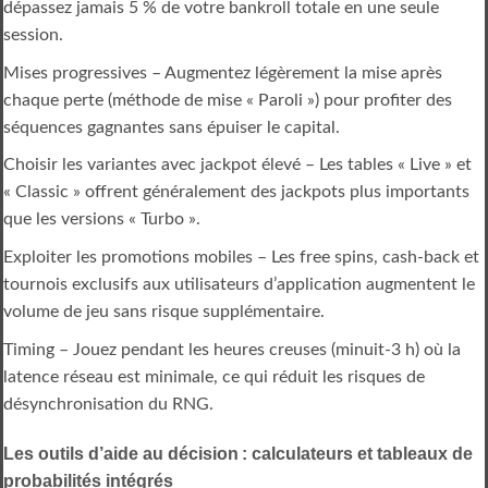
dépassez jamais 5 % de votre bankroll totale en une seule
session.
Mises progressives – Augmentez légèrement la mise après
chaque perte (méthode de mise « Paroli ») pour profiter des
séquences gagnantes sans épuiser le capital.
Choisir les variantes avec jackpot élevé – Les tables « Live » et
« Classic » offrent généralement des jackpots plus importants
que les versions « Turbo ».
Exploiter les promotions mobiles – Les free spins, cash‑back et
tournois exclusifs aux utilisateurs d’application augmentent le
volume de jeu sans risque supplémentaire.
Timing – Jouez pendant les heures creuses (minuit‑3 h) où la
latence réseau est minimale, ce qui réduit les risques de
désynchronisation du RNG.
Les outils d’aide au décision : calculateurs et tableaux de
probabilités intégrés