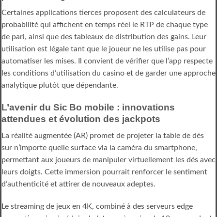
Certaines applications tierces proposent des calculateurs de
probabilité qui affichent en temps réel le RTP de chaque type
de pari, ainsi que des tableaux de distribution des gains. Leur
utilisation est légale tant que le joueur ne les utilise pas pour
automatiser les mises. Il convient de vérifier que l’app respecte
les conditions d’utilisation du casino et de garder une approche
analytique plutôt que dépendante.
L’avenir du Sic Bo mobile : innovations
attendues et évolution des jackpots
La réalité augmentée (AR) promet de projeter la table de dés
sur n’importe quelle surface via la caméra du smartphone,
permettant aux joueurs de manipuler virtuellement les dés avec
leurs doigts. Cette immersion pourrait renforcer le sentiment
d’authenticité et attirer de nouveaux adeptes.
Le streaming de jeux en 4K, combiné à des serveurs edge