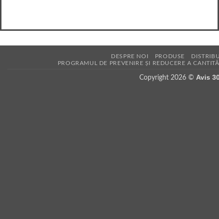
DESPRE NOI
PRODUSE
DISTRIBU
PROGRAMUL DE PREVENIRE ȘI REDUCERE A CANTITĂ
Avis 3
Copyright 2026 ©