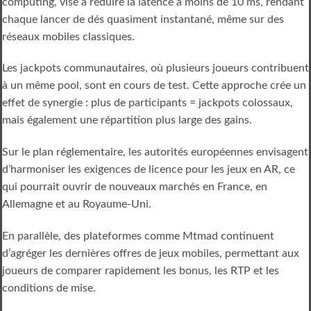
computing, vise à réduire la latence à moins de 10 ms, rendant
chaque lancer de dés quasiment instantané, même sur des
réseaux mobiles classiques.
Les jackpots communautaires, où plusieurs joueurs contribuent
à un même pool, sont en cours de test. Cette approche crée un
effet de synergie : plus de participants = jackpots colossaux,
mais également une répartition plus large des gains.
Sur le plan réglementaire, les autorités européennes envisagent
d’harmoniser les exigences de licence pour les jeux en AR, ce
qui pourrait ouvrir de nouveaux marchés en France, en
Allemagne et au Royaume-Uni.
En parallèle, des plateformes comme Mtmad continuent
d’agréger les dernières offres de jeux mobiles, permettant aux
joueurs de comparer rapidement les bonus, les RTP et les
conditions de mise.