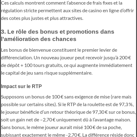
Ces calculs montrent comment l’absence de frais fixes et la
régulation stricte permettent aux sites de casino en ligne d’offrir
des cotes plus justes et plus attractives.
3. Le rôle des bonus et promotions dans
l’amélioration des chances
Les bonus de bienvenue constituent le premier levier de
différenciation. Un nouveau joueur peut recevoir jusqu’à 200 €
de dépôt + 100 tours gratuits, ce qui augmente immédiatement
le capital de jeu sans risque supplémentaire.
Impact sur le RTP
Supposons un bonus de 100 € sans exigence de mise (rare mais
possible sur certains sites). Si le RTP de la roulette est de 97,3 %,
le joueur bénéficie d’un retour théorique de 97,30 € sur ce bonus,
soit un gain net de –2,70 € uniquement dû à l’avantage maison.
Sans bonus, le même joueur aurait misé 100 € de sa poche,
subissant exactement le même -2,70 €. La différence réside donc