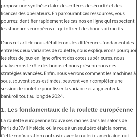
propose une synthèse claire des critères de sécurité et des
licences des opérateurs. En parcourant ces ressources, vous
pourrez identifier rapidement les casinos en ligne qui respectent
les standards européens et qui offrent des bonus attractifs.
Dans cet article nous détaillerons les différences fondamentales
entre les deux variantes de roulette, nous expliquerons pourquoi
les sites de jeux en ligne offrent des cotes supérieures, nous
analyserons le rôle des bonus et nous présenterons des
stratégies avancées. Enfin, nous verrons comment les machines à
sous, souvent sous‑estimées, peuvent venir compléter une
session de roulette pour lisser la variance et augmenter la
bankroll tout au long de 2024.
1. Les fondamentaux de la roulette européenne
La roulette européenne trouve ses racines dans les salons de
Paris du XVIIIᵉ siècle, où la roue à un seul zéro était la norme.
Cette configuration contraste avec la roulette américaine, qui