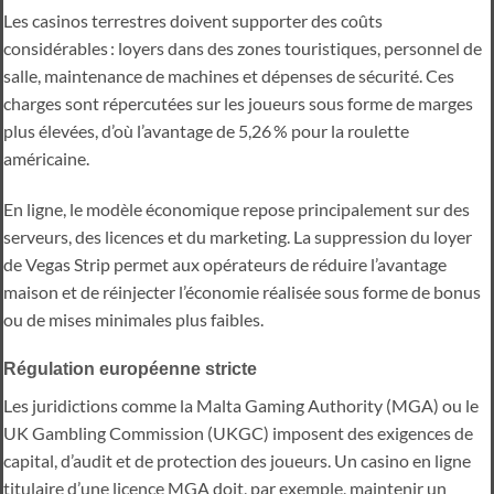
Les casinos terrestres doivent supporter des coûts
considérables : loyers dans des zones touristiques, personnel de
salle, maintenance de machines et dépenses de sécurité. Ces
charges sont répercutées sur les joueurs sous forme de marges
plus élevées, d’où l’avantage de 5,26 % pour la roulette
américaine.
En ligne, le modèle économique repose principalement sur des
serveurs, des licences et du marketing. La suppression du loyer
de Vegas Strip permet aux opérateurs de réduire l’avantage
maison et de réinjecter l’économie réalisée sous forme de bonus
ou de mises minimales plus faibles.
Régulation européenne stricte
Les juridictions comme la Malta Gaming Authority (MGA) ou le
UK Gambling Commission (UKGC) imposent des exigences de
capital, d’audit et de protection des joueurs. Un casino en ligne
titulaire d’une licence MGA doit, par exemple, maintenir un