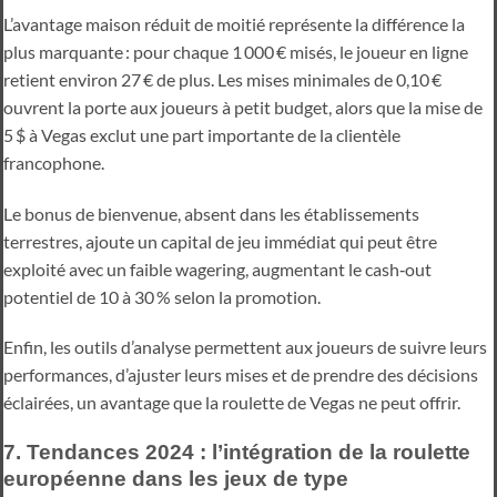
L’avantage maison réduit de moitié représente la différence la
plus marquante : pour chaque 1 000 € misés, le joueur en ligne
retient environ 27 € de plus. Les mises minimales de 0,10 €
ouvrent la porte aux joueurs à petit budget, alors que la mise de
5 $ à Vegas exclut une part importante de la clientèle
francophone.
Le bonus de bienvenue, absent dans les établissements
terrestres, ajoute un capital de jeu immédiat qui peut être
exploité avec un faible wagering, augmentant le cash‑out
potentiel de 10 à 30 % selon la promotion.
Enfin, les outils d’analyse permettent aux joueurs de suivre leurs
performances, d’ajuster leurs mises et de prendre des décisions
éclairées, un avantage que la roulette de Vegas ne peut offrir.
7. Tendances 2024 : l’intégration de la roulette
européenne dans les jeux de type