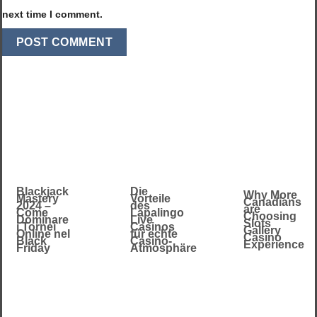
next time I comment.
Blackjack
Die
Why More
Mastery
Vorteile
Canadians
2024 –
des
are
Come
Lapalingo
Choosing
Dominare
Live
Slots
i Tornei
Casinos
Gallery
Online nel
für echte
Casino
Black
Casino-
Experience
Friday
Atmosphäre