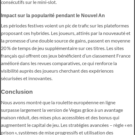
consécutifs sur le mini‑slot.
Impact sur la popularité pendant le Nouvel An
Les périodes festives voient un pic de trafic sur les plateformes
proposant ces hybrides. Les joueurs, attirés par la nouveauté et
la promesse d’une double source de gains, passent en moyenne
20 % de temps de jeu supplémentaire sur ces titres. Les sites
français qui offrent ces jeux bénéficient d’un classement France
amélioré dans les revues comparatives, ce qui renforce la
visibilité auprès des joueurs cherchant des expériences
sécurisées et innovantes.
Conclusion
Nous avons montré que la roulette européenne en ligne
surpasse largement la version de Vegas grâce à un avantage
maison réduit, des mises plus accessibles et des bonus qui
augmentent le capital de jeu. Les stratégies avancées – règle « en
prison », systèmes de mise progressifs et utilisation des