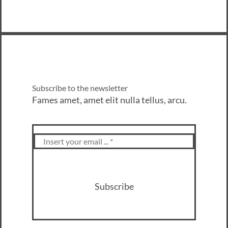
Subscribe to the newsletter
Fames amet, amet elit nulla tellus, arcu.
Subscribe