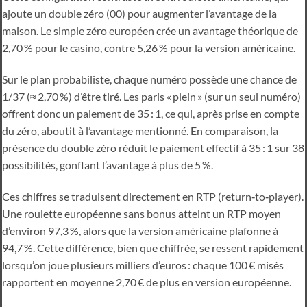
ajoute un double zéro (00) pour augmenter l’avantage de la
maison. Le simple zéro européen crée un avantage théorique de
2,70 % pour le casino, contre 5,26 % pour la version américaine.
Sur le plan probabiliste, chaque numéro possède une chance de
1/37 (≈ 2,70 %) d’être tiré. Les paris « plein » (sur un seul numéro)
offrent donc un paiement de 35 : 1, ce qui, après prise en compte
du zéro, aboutit à l’avantage mentionné. En comparaison, la
présence du double zéro réduit le paiement effectif à 35 : 1 sur 38
possibilités, gonflant l’avantage à plus de 5 %.
Ces chiffres se traduisent directement en RTP (return‑to‑player).
Une roulette européenne sans bonus atteint un RTP moyen
d’environ 97,3 %, alors que la version américaine plafonne à
94,7 %. Cette différence, bien que chiffrée, se ressent rapidement
lorsqu’on joue plusieurs milliers d’euros : chaque 100 € misés
rapportent en moyenne 2,70 € de plus en version européenne.