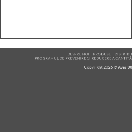
DESPRE NOI
PRODUSE
DISTRIBU
PROGRAMUL DE PREVENIRE ȘI REDUCERE A CANTITĂ
Copyright 2026 ©
Avis 3