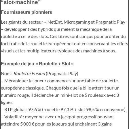
“slot‑machine”
Fournisseurs pionniers
Les géants du secteur – NetEnt, Microgaming et Pragmatic Play
– développent des hybrids qui mêlent la mécanique de la
roulette à celle des slots. Ces titres sont conçus pour profiter du
fort trafic de la roulette européenne tout en conservant les effets
visuels et les multiplicateurs typiques des machines à sous.
Exemple de jeu « Roulette + Slot »
Nom :
Roulette Fusion
(Pragmatic Play)
– Mécanique : le joueur commence sur une table de roulette
européenne classique. Chaque fois que la bille atterrit sur un
numéro rouge, il déclenche un mini‑slot de 5 rouleaux avec 3
lignes.
– RTP global : 97,6 % (roulette 97,3 % + slot 98,5 % en moyenne).
– Volatilité : moyenne, avec un jackpot progressif pouvant
atteindre 5 000 € pour les joueurs qui enchaînent 3 gains