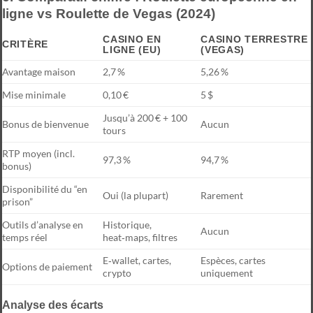
ligne vs Roulette de Vegas (2024)
CASINO EN
CASINO TERRESTRE
CRITÈRE
LIGNE (EU)
(VEGAS)
Avantage maison
2,7 %
5,26 %
Mise minimale
0,10 €
5 $
Jusqu’à 200 € + 100
Bonus de bienvenue
Aucun
tours
RTP moyen (incl.
97,3 %
94,7 %
bonus)
Disponibilité du “en
Oui (la plupart)
Rarement
prison”
Outils d’analyse en
Historique,
Aucun
temps réel
heat‑maps, filtres
E‑wallet, cartes,
Espèces, cartes
Options de paiement
crypto
uniquement
Analyse des écarts