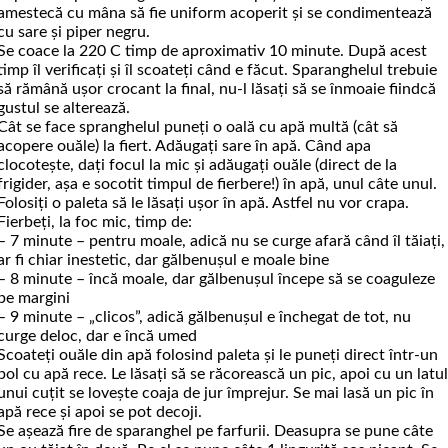
amestecă cu mâna să fie uniform acoperit şi se condimentează
cu sare şi piper negru.
Se coace la 220 C timp de aproximativ 10 minute. După acest
timp îl verificaţi şi îl scoateţi când e făcut. Sparanghelul trebuie
să rămână uşor crocant la final, nu-l lăsaţi să se înmoaie fiindcă
gustul se alterează.
Cât se face spranghelul puneţi o oală cu apă multă (cât să
acopere ouăle) la fiert. Adăugaţi sare în apă. Când apa
clocoteşte, daţi focul la mic şi adăugaţi ouăle (direct de la
frigider, aşa e socotit timpul de fierbere!) în apă, unul câte unul.
Folosiţi o paleta să le lăsaţi uşor în apă. Astfel nu vor crapa.
Fierbeţi, la foc mic, timp de:
– 7 minute – pentru moale, adică nu se curge afară când îl tăiaţi,
ar fi chiar inestetic, dar gălbenuşul e moale bine
– 8 minute – încă moale, dar gălbenuşul începe să se coaguleze
pe margini
– 9 minute – „clicos”, adică gălbenuşul e închegat de tot, nu
curge deloc, dar e încă umed
Scoateţi ouăle din apă folosind paleta şi le puneţi direct într-un
bol cu apă rece. Le lăsaţi să se răcorească un pic, apoi cu un latu
unui cuţit se loveşte coaja de jur împrejur. Se mai lasă un pic în
apă rece şi apoi se pot decoji.
Se aşează fire de sparanghel pe farfurii. Deasupra se pune câte