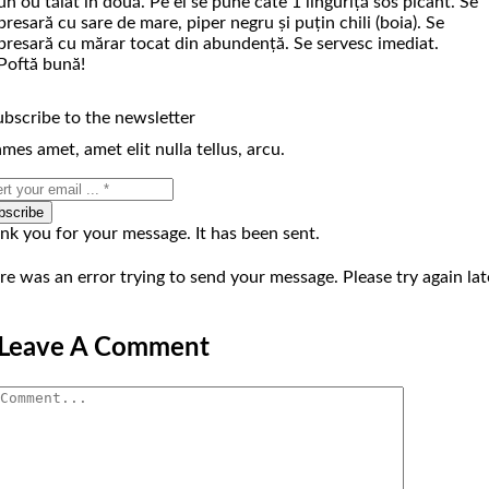
un ou tăiat în două. Pe el se pune câte 1 linguriţă sos picant. Se
presară cu sare de mare, piper negru şi puţin chili (boia). Se
presară cu mărar tocat din abundenţă. Se servesc imediat.
Poftă bună!
ubscribe to the newsletter
mes amet, amet elit nulla tellus, arcu.
bscribe
nk you for your message. It has been sent.
re was an error trying to send your message. Please try again lat
Leave A Comment
Comment