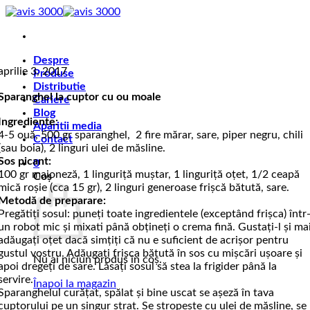
Skip
to
content
Despre
aprilie 3, 2017
Produse
Distributie
Sparanghel la cuptor cu ou moale
Cariere
Blog
Ingrediente:
Aparitii media
4-5 ouă, 500 gr sparanghel, 2 fire mărar, sare, piper negru, chili
Contact
(sau boia), 2 linguri ulei de măsline.
Sos picant:
0
100 gr maioneză, 1 linguriță muștar, 1 linguriță oțet, 1/2 ceapă
Coș
mică roșie (cca 15 gr), 2 linguri generoase frișcă bătută, sare.
Metodă de preparare:
Pregătiţi sosul: puneţi toate ingredientele (exceptând frişca) într
un robot mic şi mixati până obţineţi o crema fină. Gustaţi-l şi ma
adăugaţi oţet dacă simţiți că nu e suficient de acrişor pentru
gustul vostru. Adăugaţi frişca bătută în sos cu mişcări uşoare şi
Nu ai niciun produs în coș.
apoi dregeţi de sare. Lăsaţi sosul să stea la frigider până la
servire.
Înapoi la magazin
Sparanghelul curăţat, spălat şi bine uscat se aşeză în tava
cuptorului pe un singur strat. Se stropeşte cu ulei de măsline, se