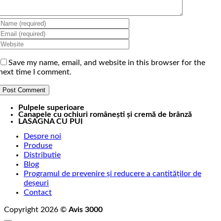
Save my name, email, and website in this browser for the
next time I comment.
Pulpele superioare
Canapele cu ochiuri românești și cremă de brânză
LASAGNA CU PUI
Despre noi
Produse
Distributie
Blog
Programul de prevenire și reducere a cantităților de
deșeuri
Contact
Copyright 2026 ©
Avis 3000