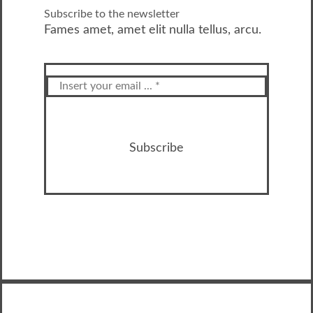
Subscribe to the newsletter
Fames amet, amet elit nulla tellus, arcu.
Subscribe