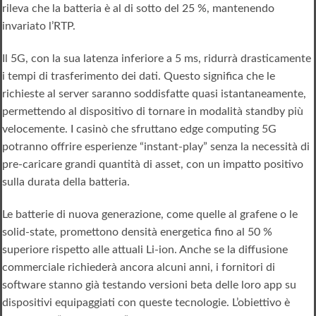
rileva che la batteria è al di sotto del 25 %, mantenendo
invariato l’RTP.
Il 5G, con la sua latenza inferiore a 5 ms, ridurrà drasticamente
i tempi di trasferimento dei dati. Questo significa che le
richieste al server saranno soddisfatte quasi istantaneamente,
permettendo al dispositivo di tornare in modalità standby più
velocemente. I casinò che sfruttano edge computing 5G
potranno offrire esperienze “instant‑play” senza la necessità di
pre‑caricare grandi quantità di asset, con un impatto positivo
sulla durata della batteria.
Le batterie di nuova generazione, come quelle al grafene o le
solid‑state, promettono densità energetica fino al 50 %
superiore rispetto alle attuali Li‑ion. Anche se la diffusione
commerciale richiederà ancora alcuni anni, i fornitori di
software stanno già testando versioni beta delle loro app su
dispositivi equipaggiati con queste tecnologie. L’obiettivo è