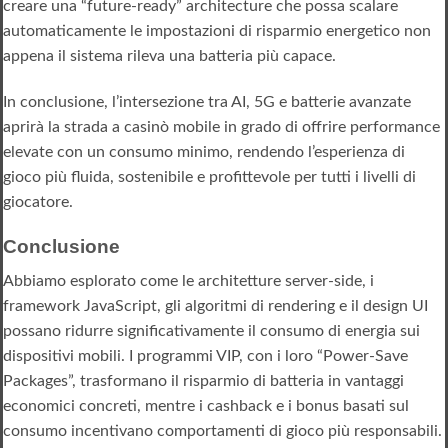
creare una “future‑ready” architecture che possa scalare
automaticamente le impostazioni di risparmio energetico non
appena il sistema rileva una batteria più capace.
In conclusione, l’intersezione tra AI, 5G e batterie avanzate
aprirà la strada a casinò mobile in grado di offrire performance
elevate con un consumo minimo, rendendo l’esperienza di
gioco più fluida, sostenibile e profittevole per tutti i livelli di
giocatore.
Conclusione
Abbiamo esplorato come le architetture server‑side, i
framework JavaScript, gli algoritmi di rendering e il design UI
possano ridurre significativamente il consumo di energia sui
dispositivi mobili. I programmi VIP, con i loro “Power‑Save
Packages”, trasformano il risparmio di batteria in vantaggi
economici concreti, mentre i cashback e i bonus basati sul
consumo incentivano comportamenti di gioco più responsabili.