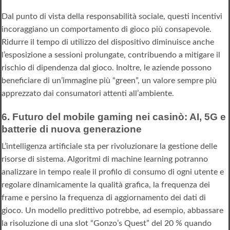
Dal punto di vista della responsabilità sociale, questi incentivi
incoraggiano un comportamento di gioco più consapevole.
Ridurre il tempo di utilizzo del dispositivo diminuisce anche
l’esposizione a sessioni prolungate, contribuendo a mitigare il
rischio di dipendenza dal gioco. Inoltre, le aziende possono
beneficiare di un’immagine più “green”, un valore sempre più
apprezzato dai consumatori attenti all’ambiente.
6. Futuro del mobile gaming nei casinò: AI, 5G e
batterie di nuova generazione
L’intelligenza artificiale sta per rivoluzionare la gestione delle
risorse di sistema. Algoritmi di machine learning potranno
analizzare in tempo reale il profilo di consumo di ogni utente e
regolare dinamicamente la qualità grafica, la frequenza dei
frame e persino la frequenza di aggiornamento dei dati di
gioco. Un modello predittivo potrebbe, ad esempio, abbassare
la risoluzione di una slot “Gonzo’s Quest” del 20 % quando