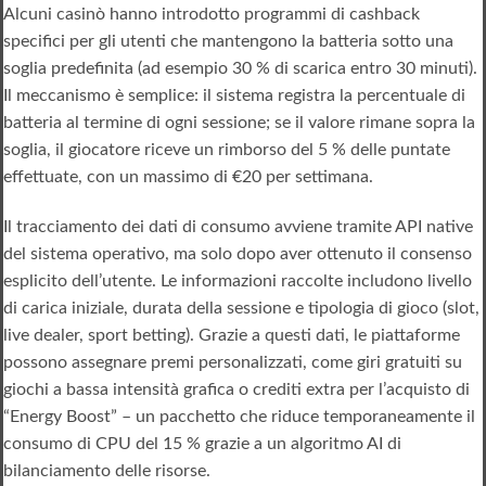
Alcuni casinò hanno introdotto programmi di cashback
specifici per gli utenti che mantengono la batteria sotto una
soglia predefinita (ad esempio 30 % di scarica entro 30 minuti).
Il meccanismo è semplice: il sistema registra la percentuale di
batteria al termine di ogni sessione; se il valore rimane sopra la
soglia, il giocatore riceve un rimborso del 5 % delle puntate
effettuate, con un massimo di €20 per settimana.
Il tracciamento dei dati di consumo avviene tramite API native
del sistema operativo, ma solo dopo aver ottenuto il consenso
esplicito dell’utente. Le informazioni raccolte includono livello
di carica iniziale, durata della sessione e tipologia di gioco (slot,
live dealer, sport betting). Grazie a questi dati, le piattaforme
possono assegnare premi personalizzati, come giri gratuiti su
giochi a bassa intensità grafica o crediti extra per l’acquisto di
“Energy Boost” – un pacchetto che riduce temporaneamente il
consumo di CPU del 15 % grazie a un algoritmo AI di
bilanciamento delle risorse.