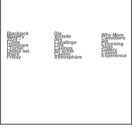
Blackjack
Die
Why More
Mastery
Vorteile
Canadians
2024 –
des
are
Come
Lapalingo
Choosing
Dominare
Live
Slots
i Tornei
Casinos
Gallery
Online nel
für echte
Casino
Black
Casino-
Experience
Friday
Atmosphäre