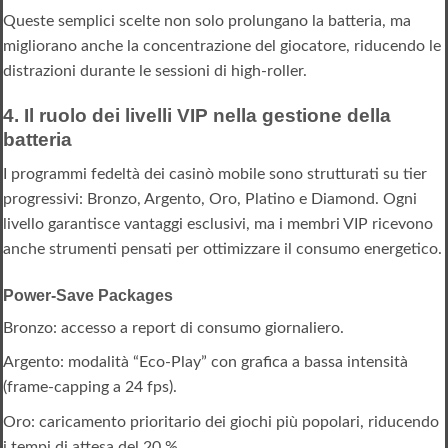
Queste semplici scelte non solo prolungano la batteria, ma
migliorano anche la concentrazione del giocatore, riducendo le
distrazioni durante le sessioni di high‑roller.
4. Il ruolo dei livelli VIP nella gestione della
batteria
I programmi fedeltà dei casinò mobile sono strutturati su tier
progressivi: Bronzo, Argento, Oro, Platino e Diamond. Ogni
livello garantisce vantaggi esclusivi, ma i membri VIP ricevono
anche strumenti pensati per ottimizzare il consumo energetico.
Power‑Save Packages
Bronzo: accesso a report di consumo giornaliero.
Argento: modalità “Eco‑Play” con grafica a bassa intensità
(frame‑capping a 24 fps).
Oro: caricamento prioritario dei giochi più popolari, riducendo
i tempi di attesa del 20 %.