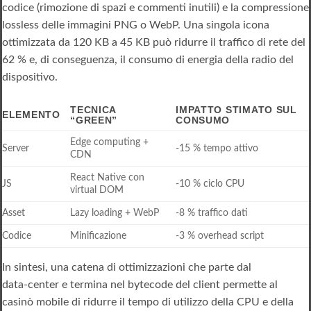
codice (rimozione di spazi e commenti inutili) e la compressione
lossless delle immagini PNG o WebP. Una singola icona
ottimizzata da 120 KB a 45 KB può ridurre il traffico di rete del
62 % e, di conseguenza, il consumo di energia della radio del
dispositivo.
TECNICA
IMPATTO STIMATO SUL
ELEMENTO
“GREEN”
CONSUMO
Edge computing +
Server
-15 % tempo attivo
CDN
React Native con
JS
-10 % ciclo CPU
virtual DOM
Asset
Lazy loading + WebP
-8 % traffico dati
Codice
Minificazione
-3 % overhead script
In sintesi, una catena di ottimizzazioni che parte dal
data‑center e termina nel bytecode del client permette al
casinò mobile di ridurre il tempo di utilizzo della CPU e della