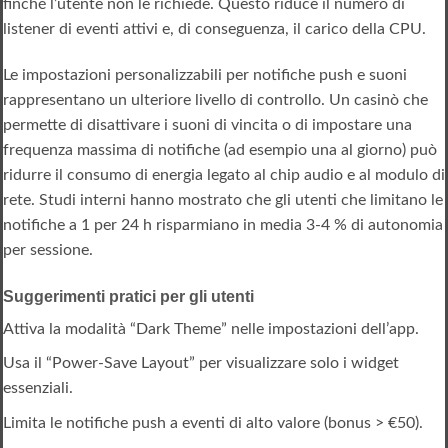
finché l’utente non le richiede. Questo riduce il numero di
listener di eventi attivi e, di conseguenza, il carico della CPU.
Le impostazioni personalizzabili per notifiche push e suoni
rappresentano un ulteriore livello di controllo. Un casinò che
permette di disattivare i suoni di vincita o di impostare una
frequenza massima di notifiche (ad esempio una al giorno) può
ridurre il consumo di energia legato al chip audio e al modulo di
rete. Studi interni hanno mostrato che gli utenti che limitano le
notifiche a 1 per 24 h risparmiano in media 3‑4 % di autonomia
per sessione.
Suggerimenti pratici per gli utenti
Attiva la modalità “Dark Theme” nelle impostazioni dell’app.
Usa il “Power‑Save Layout” per visualizzare solo i widget
essenziali.
Limita le notifiche push a eventi di alto valore (bonus > €50).