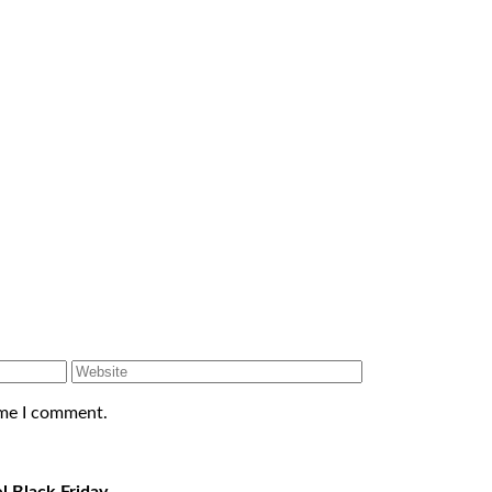
ime I comment.
l Black Friday