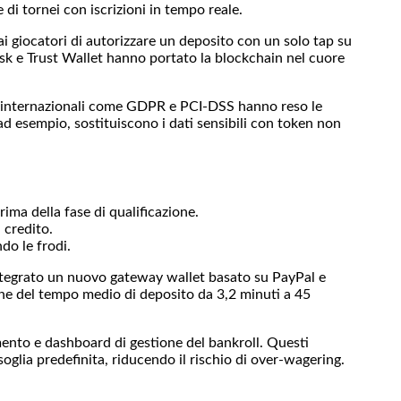
 di tornei con iscrizioni in tempo reale.
ai giocatori di autorizzare un deposito con un solo tap su
sk e Trust Wallet hanno portato la blockchain nel cuore
dard internazionali come GDPR e PCI‑DSS hanno reso le
 ad esempio, sostituiscono i dati sensibili con token non
rima della fase di qualificazione.
 credito.
do le frodi.
ntegrato un nuovo gateway wallet basato su PayPal e
one del tempo medio di deposito da 3,2 minuti a 45
mento e dashboard di gestione del bankroll. Questi
oglia predefinita, riducendo il rischio di over‑wagering.