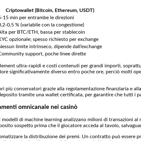
Criptowallet (Bitcoin, Ethereum, USDT)
5‑15 min per entrambe le direzioni
0,2‑0,5 % (variabile con la congestione)
Alta per BTC/ETH, bassa per stablecoin
KYC opzionale; spesso richiesto per exchange
Nessun limite intrinseco, dipende dall’exchange
Community support, poche linee dirette
lement ultra‑rapidi e costi contenuti per grandi importi, soprattut
ore significativamente diverso entro poche ore, perciò molti opera
ori più conservatori grazie alla regolamentazione finanziaria e al
sito tramite una wallet certificata, per garantire che tutti i pa
agamenti omnicanale nei casinò
rodi: modelli di machine learning analizzano milioni di transazioni
posito sospetto prima che il giocatore acceda al tavolo, salvagua
omatizzare la distribuzione dei premi. Un contratto può essere 