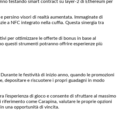
stanno testando smart contract su layer‑2 di Ethereum per
 e persino visori di realtà aumentata. Immaginate di
zie a NFC integrato nella cuffia. Questa sinergia tra
vi per ottimizzare le offerte di bonus in base al
no questi strumenti potranno offrire esperienze più
. Durante le festività di inizio anno, quando le promozioni
re, depositare e riscuotere i propri guadagni in modo
ora l’esperienza di gioco e consente di sfruttare al massimo
 di riferimento come Carapina, valutare le proprie opzioni
 in una opportunità di vincita.