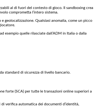
abili al di fuori del contesto di gioco. Il sandboxing crea
levolo comprometta l’intero sistema.
ito e geolocalizzazione. Qualsiasi anomalia, come un picco
giocatore.
ad esempio quelle rilasciate dall’ADM in Italia o dalla
a standard di sicurezza di livello bancario.
ne forte (SCA) per tutte le transazioni online superiori a
 di verifica automatica dei documenti d’identità,