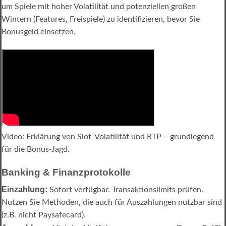
um Spiele mit hoher Volatilität und potenziellen großen
Wintern (Features, Freispiele) zu identifizieren, bevor Sie
Bonusgeld einsetzen.
Video: Erklärung von Slot-Volatilität und RTP – grundlegend
für die Bonus-Jagd.
Banking & Finanzprotokolle
Einzahlung:
Sofort verfügbar. Transaktionslimits prüfen.
Nutzen Sie Methoden, die auch für Auszahlungen nutzbar sind
(z.B. nicht Paysafecard).