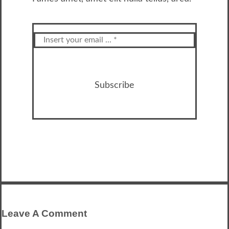
Subscribe
Leave A Comment