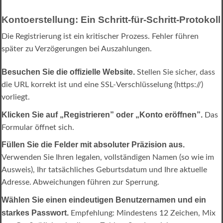
Kontoerstellung: Ein Schritt-für-Schritt-Protokoll
Die Registrierung ist ein kritischer Prozess. Fehler führen
später zu Verzögerungen bei Auszahlungen.
Besuchen Sie die offizielle Website.
Stellen Sie sicher, dass
die URL korrekt ist und eine SSL-Verschlüsselung (https://)
vorliegt.
Klicken Sie auf „Registrieren” oder „Konto eröffnen”.
Das
Formular öffnet sich.
Füllen Sie die Felder mit absoluter Präzision aus.
Verwenden Sie Ihren legalen, vollständigen Namen (so wie im
Ausweis), Ihr tatsächliches Geburtsdatum und Ihre aktuelle
Adresse. Abweichungen führen zur Sperrung.
Wählen Sie einen eindeutigen Benutzernamen und ein
starkes Passwort.
Empfehlung: Mindestens 12 Zeichen, Mix