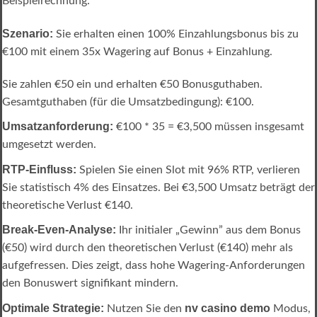
Beispielrechnung:
Szenario:
Sie erhalten einen 100% Einzahlungsbonus bis zu
€100 mit einem 35x Wagering auf Bonus + Einzahlung.
Sie zahlen €50 ein und erhalten €50 Bonusguthaben.
Gesamtguthaben (für die Umsatzbedingung): €100.
Umsatzanforderung:
€100 * 35 = €3,500 müssen insgesamt
umgesetzt werden.
RTP-Einfluss:
Spielen Sie einen Slot mit 96% RTP, verlieren
Sie statistisch 4% des Einsatzes. Bei €3,500 Umsatz beträgt der
theoretische Verlust €140.
Break-Even-Analyse:
Ihr initialer „Gewinn” aus dem Bonus
(€50) wird durch den theoretischen Verlust (€140) mehr als
aufgefressen. Dies zeigt, dass hohe Wagering-Anforderungen
den Bonuswert signifikant mindern.
Optimale Strategie:
nv casino demo
Nutzen Sie den
Modus,