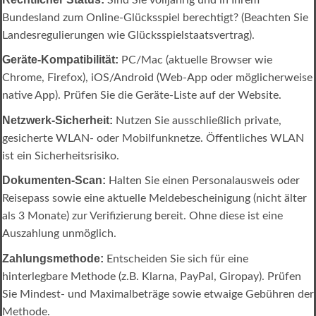
Bundesland zum Online-Glücksspiel berechtigt? (Beachten Sie
Landesregulierungen wie Glücksspielstaatsvertrag).
Geräte-Kompatibilität:
PC/Mac (aktuelle Browser wie
Chrome, Firefox), iOS/Android (Web-App oder möglicherweise
native App). Prüfen Sie die Geräte-Liste auf der Website.
Netzwerk-Sicherheit:
Nutzen Sie ausschließlich private,
gesicherte WLAN- oder Mobilfunknetze. Öffentliches WLAN
ist ein Sicherheitsrisiko.
Dokumenten-Scan:
Halten Sie einen Personalausweis oder
Reisepass sowie eine aktuelle Meldebescheinigung (nicht älter
als 3 Monate) zur Verifizierung bereit. Ohne diese ist eine
Auszahlung unmöglich.
Zahlungsmethode:
Entscheiden Sie sich für eine
hinterlegbare Methode (z.B. Klarna, PayPal, Giropay). Prüfen
Sie Mindest- und Maximalbeträge sowie etwaige Gebühren der
Methode.