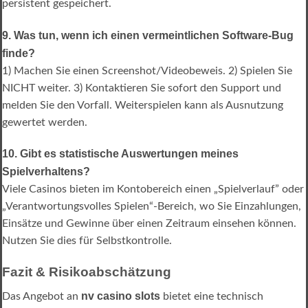
persistent gespeichert.
9. Was tun, wenn ich einen vermeintlichen Software-Bug
finde?
1) Machen Sie einen Screenshot/Videobeweis. 2) Spielen Sie
NICHT weiter. 3) Kontaktieren Sie sofort den Support und
melden Sie den Vorfall. Weiterspielen kann als Ausnutzung
gewertet werden.
10. Gibt es statistische Auswertungen meines
Spielverhaltens?
Viele Casinos bieten im Kontobereich einen „Spielverlauf” oder
„Verantwortungsvolles Spielen“-Bereich, wo Sie Einzahlungen,
Einsätze und Gewinne über einen Zeitraum einsehen können.
Nutzen Sie dies für Selbstkontrolle.
Fazit & Risikoabschätzung
nv casino slots
Das Angebot an
bietet eine technisch