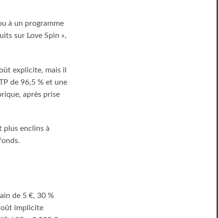
n ou à un programme
uits sur Love Spin »,
ût explicite, mais il
RTP de 96,5 % et une
rique, après prise
 plus enclins à
fonds.
ain de 5 €, 30 %
coût implicite