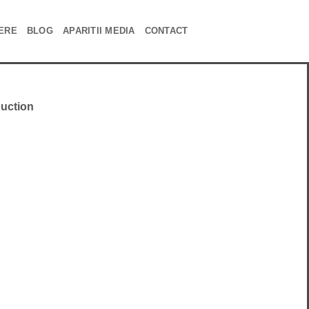
ERE
BLOG
APARITII MEDIA
CONTACT
duction