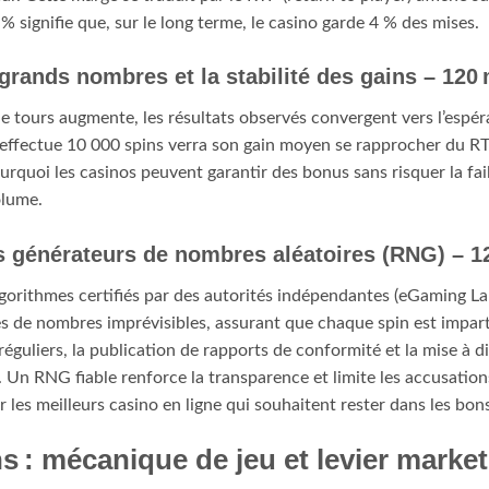
% signifie que, sur le long terme, le casino garde 4 % des mises.
 grands nombres et la stabilité des gains – 120
e tours augmente, les résultats observés convergent vers l’espér
i effectue 10 000 spins verra son gain moyen se rapprocher du RT
urquoi les casinos peuvent garantir des bonus sans risquer la failli
olume.
es générateurs de nombres aléatoires (RNG) – 1
orithmes certifiés par des autorités indépendantes (eGaming Lab,
s de nombres imprévisibles, assurant que chaque spin est impartia
réguliers, la publication de rapports de conformité et la mise à d
. Un RNG fiable renforce la transparence et limite les accusatio
r les meilleurs casino en ligne qui souhaitent rester dans les bons
ns : mécanique de jeu et levier market