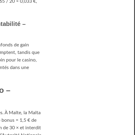
,65 / 20 ≈ 0,033 €,
tabilité –
afonds de gain
omptent, tandis que
pin pour le casino,
entés dans une
o –
s. À Malte, la Malta
e bonus = 1,5 € de
de 30 × et interdit