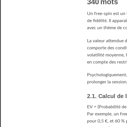
340 mots
Un free‑spin est un
de fidélité. Il appar
avec un thème de cœ
La valeur attendue d’
comporte des condit
volatilité moyenne, 
en compte des restri
Psychologiquement, 
prolonger la session
2.1. Calcul de
EV = (Probabilité de
Par exemple, un fre
pour 0,5 €, et 60 % p