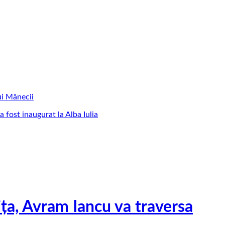
ui Mânecii
a fost inaugurat la Alba Iulia
ța, Avram Iancu va traversa