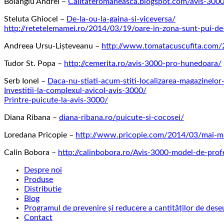
Boiangiu Andrei –
Calitateromaneasca.blogspot.com/avis-300
Steluta Ghiocel –
De-la-ou-la-gaina-si-viceversa/
http://retetelemamei.ro/2014/03/19/oare-in-zona-sunt-pui-de
Andreea Ursu-Lişteveanu –
http://www.tomatacuscufita.com/
Tudor St. Popa –
http://cemerita.ro/avis-3000-pro-hunedoara/
Serb Ionel –
Daca-nu-stiati-acum-stiti-localizarea-magazinelor
Investitii-la-complexul-avicol-avis-3000/
Printre-puicute-la-avis-3000/
Diana Ribana –
diana-ribana.ro/puicute-si-cocosei/
Loredana Pricopie –
http://www.pricopie.com/2014/03/mai-mu
Calin Bobora –
http://calinbobora.ro/Avis-3000-model-de-prof
Despre noi
Produse
Distributie
Blog
Programul de prevenire și reducere a cantităților de deșe
Contact