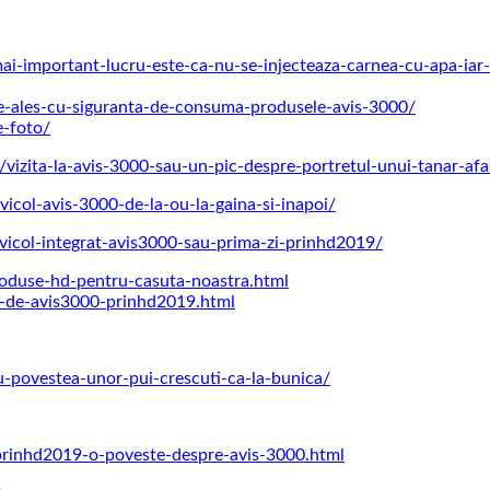
-mai-important-lucru-este-ca-nu-se-injecteaza-carnea-cu-apa-iar-
-ne-ales-cu-siguranta-de-consuma-produsele-avis-3000/
e-foto/
8/vizita-la-avis-3000-sau-un-pic-despre-portretul-unui-tanar-af
avicol-avis-3000-de-la-ou-la-gaina-si-inapoi/
vicol-integrat-avis3000-sau-prima-zi-prinhd2019/
roduse-hd-pentru-casuta-noastra.html
si-de-avis3000-prinhd2019.html
-povestea-unor-pui-crescuti-ca-la-bunica/
/prinhd2019-o-poveste-despre-avis-3000.html