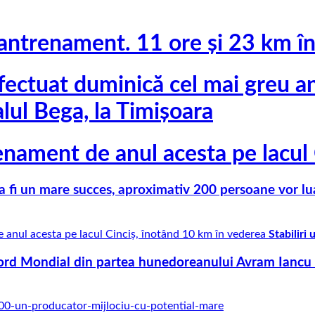
antrenament. 11 ore și 23 km în 
ectuat duminică cel mai greu a
alul Bega, la Timișoara
enament de anul acesta pe lacul
fi un mare succes, aproximativ 200 persoane vor lua 
e anul acesta pe lacul Cinciş, înotând 10 km în vederea
Stabiliri
cord Mondial din partea hunedoreanului Avram Iancu – 
000-un-producator-mijlociu-cu-potential-mare