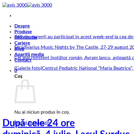
Skip
to
content
Despre
Produse
449 concurenți au participat în acest week-end la cea d
Distributie
Cariere
Stradivarius Music Nights by The Castle, 27-29 august 2
Blog
Aparitii media
Cel mai rezistent înotător român, Avram Iancu, așteaptă 
Contact
(Galerie foto)Centrul Pediatric Național “Maria Beatrice”, u
0
Coș
Nu ai niciun produs în coș.
După cele 24 ore
Înapoi la magazin