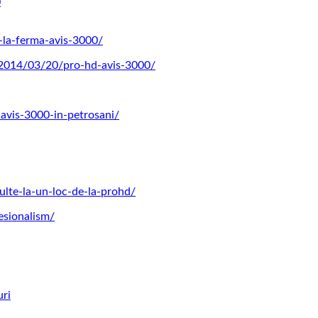
0
-la-ferma-avis-3000/
2014/03/20/pro-hd-avis-3000/
-avis-3000-in-petrosani/
lte-la-un-loc-de-la-prohd/
esionalism/
uri