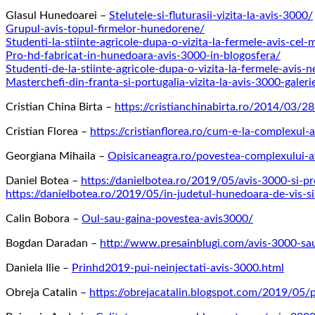
Glasul Hunedoarei –
Stelutele-si-fluturasii-vizita-la-avis-3000/
Grupul-avis-topul-firmelor-hunedorene/
Studenti-la-stiinte-agricole-dupa-o-vizita-la-fermele-avis-cel
Pro-hd-fabricat-in-hunedoara-avis-3000-in-blogosfera/
Studenti-de-la-stiinte-agricole-dupa-o-vizita-la-fermele-avis
Masterchefi-din-franta-si-portugalia-vizita-la-avis-3000-galeri
Cristian China Birta –
https://cristianchinabirta.ro/2014/03/2
Cristian Florea –
https://cristianflorea.ro/cum-e-la-complexul-
Georgiana Mihaila –
Opisicaneagra.ro/povestea-complexului-a
Daniel Botea –
https://danielbotea.ro/2019/05/avis-3000-si-p
https://danielbotea.ro/2019/05/in-judetul-hunedoara-de-vis-
Calin Bobora –
Oul-sau-gaina-povestea-avis3000/
Bogdan Daradan –
http://www.presainblugi.com/avis-3000-sau
Daniela Ilie –
Prinhd2019-pui-neinjectati-avis-3000.html
Obreja Catalin –
https://obrejacatalin.blogspot.com/2019/05