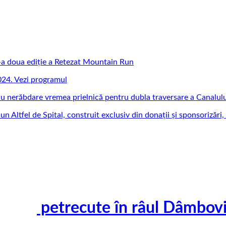
e-a doua ediție a Retezat Mountain Run
024. Vezi programul
cu nerăbdare vremea prielnică pentru dubla traversare a Canalul
n Altfel de Spital, construit exclusiv din donații și sponsorizări, 
petrecute în râul Dâmbovi