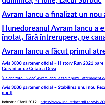
duminică, 4 iulie, Lacul Surduc
Avram Iancu a finalizat un nou 
Hunedoreanul Avram Iancu a ef
înotat, fără întrerupere, pe can
Avram Iancu a făcut primul atr
Avis 3000 partener oficial –
History Run 2021 pare a 
Corvinilor de Cetatea Deva
(Galerie foto – video) Avram Iancu a făcut primul atrenament d
Avis 3000 partener oficial – Stabilirea unui nou Re
nopți
Industria Cărnii 2019 –
https://www.industriacarnii.ro/Avis-3