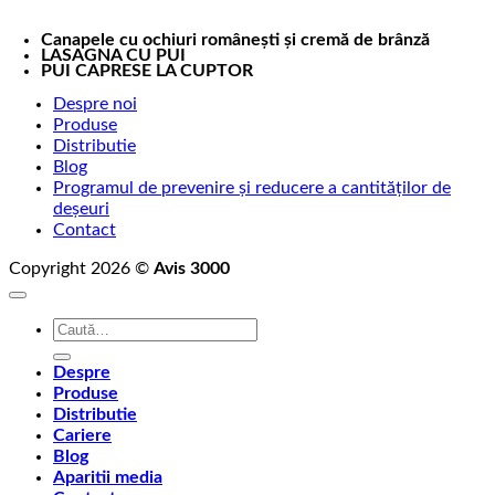
Canapele cu ochiuri românești și cremă de brânză
LASAGNA CU PUI
PUI CAPRESE LA CUPTOR
Despre noi
Produse
Distributie
Blog
Programul de prevenire și reducere a cantităților de
deșeuri
Contact
Copyright 2026 ©
Avis 3000
Caută
după:
Despre
Produse
Distributie
Cariere
Blog
Aparitii media