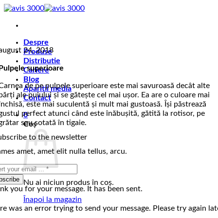
Skip
to
content
Despre
august 24, 2018
Produse
Distributie
Pulpele superioare
Cariere
Blog
Carnea de pe pulpele superioare este mai savuroasă decât alte
Aparitii media
părți ale puiului și se gătește cel mai ușor. Ea are o culoare mai
Contact
închisă, este mai suculentă și mult mai gustoasă. Își păstrează
gustul perfect atunci când este înăbușită, gătită la rotisor, pe
0
grătar sau sotată în tigaie.
Coș
ubscribe to the newsletter
mes amet, amet elit nulla tellus, arcu.
bscribe
Nu ai niciun produs în coș.
nk you for your message. It has been sent.
Înapoi la magazin
re was an error trying to send your message. Please try again lat