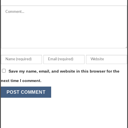
Comment
Save my name, email, and website in this browser for the
next time I comment.