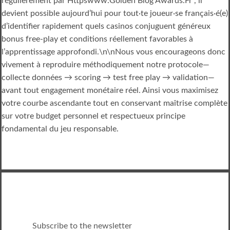
régulièrement par Httpswww.Golden Blog Awards.Fr , il
devient possible aujourd’hui pour tout·te joueur·se français·é(e)
d’identifier rapidement quels casinos conjuguent généreux
bonus free‑play et conditions réellement favorables à
l’apprentissage approfondi.\n\nNous vous encourageons donc
vivement à reproduire méthodiquement notre protocole—
collecte données → scoring → test free play → validation—
avant tout engagement monétaire réel. Ainsi vous maximisez
votre courbe ascendante tout en conservant maîtrise complète
sur votre budget personnel et respectueux principe
fondamental du jeu responsable.
Subscribe to the newsletter