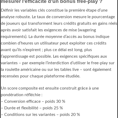
mesurer l’efficacité d’un bonus free‑play ?
Définir les variables clés constitue la première étape d’une
analyse robuste. Le taux de conversion mesure le pourcentage
de joueurs qui transforment leurs crédits gratuits en gains réels
après avoir satisfait les exigences de mise (wagering
requirements). La durée moyenne d’accès au bonus indique
combien d’heures un utilisateur peut exploiter ces crédits
avant qu’ils n’expirent ; plus ce délai est long, plus
l’apprentissage est possible. Les exigences spécifiques aux
variantes – par exemple l’interdiction d’utiliser le free‑play sur
la roulette américaine ou sur les tables live – sont également
recensées pour chaque plateforme étudiée.
Un score composite est ensuite construit grâce à une
pondération réfléchie :
– Conversion efficace – poids 30 %
– Durée et flexibilité – poids 25 %
– Conditions sur les variantes – poids 20 %