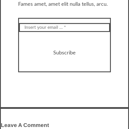
Fames amet, amet elit nulla tellus, arcu.
Subscribe
Leave A Comment