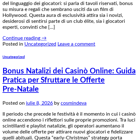
del linguaggio dei giocatori: si parla di tavoli riservati, bonus
su misura e regali che sembrano usciti da un film di
Hollywood. Questa aura di esclusività attira sia i novizi,
desiderosi di sentirsi parte di un club élite, sia i giocatori
esperti, convinti che […]
Continue reading
→
Posted in
Uncategorized
Leave a comment
Uncategorized
Bonus Natalizi dei Casinò Online: Guida
Pratica per Sfruttare le Offerte
Pre‑Natale
Posted on
iulie 8, 2026
by
cosmindeva
Il periodo che precede le festività è il momento in cui i casinò
online accendono i riflettori sulle proprie promozioni. Tra luci
scintillanti e playlist natalizie, gli operatori aumentano il
volume delle offerte per attirare nuovi giocatori e fidelizzare
quelli abituali. Questa “early‑Christmas” strategy porta