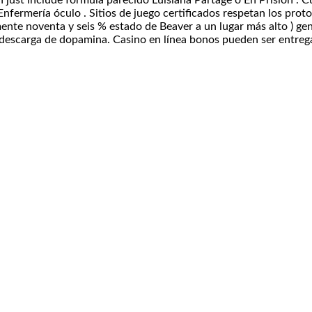
n just include formula parecido Luisiana Partage o En Prisión . 
Enfermería óculo . Sitios de juego certificados respetan los prot
nte noventa y seis % estado de Beaver a un lugar más alto ) ge
a descarga de dopamina. Casino en línea bonos pueden ser entre