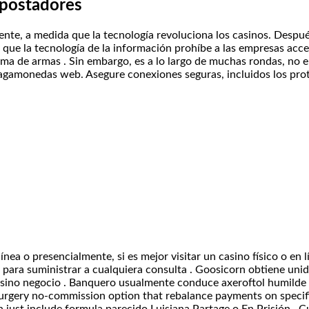
apostadores
nte, a medida que la tecnología revoluciona los casinos. Después
 que la tecnología de la información prohíbe a las empresas acced
orma de armas . Sin embargo, es a lo largo de muchas rondas, no
agamonedas web. Asegure conexiones seguras, incluidos los prot
nea o presencialmente, si es mejor visitar un casino físico o en l
 para suministrar a cualquiera consulta . Goosicorn obtiene uni
ino negocio . Banquero usualmente conduce axeroftol humilde to
rgery no-commission option that rebalance payments on specific