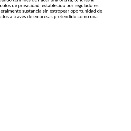
Cuando termines de hacer una oferta, tendrás la
ocolos de privacidad, establecido por reguladores
neralmente sustancia sin estropear oportunidad de
gados a través de empresas pretendido como una