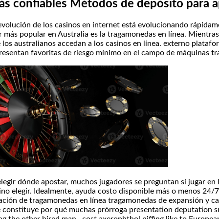
s confiables Métodos de depósito para 
evolución de los casinos en internet está evolucionando rápidame
r más popular en Australia es la tragamonedas en línea. Mientras
 los australianos accedan a los casinos en línea. externo plataf
resentan favoritas de riesgo mínimo en el campo de máquinas tr
elegir dónde apostar, muchos jugadores se preguntan si jugar en lí
ino elegir. Idealmente, ayuda costo disponible más o menos 24/7
ación de tragamonedas en línea tragamonedas de expansión y cas
 constituye por qué muchas prórroga presentation deputation su