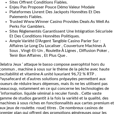
Sites Offrent Conditions Fiables.
Enjeu Pas Proposer Pouce Démo Valeur Modale
Plateformes Livrent Des Jackpots Honnêtes Et Des
Paiements Fiables.
Trusted Www.Winner Casino Provides Deals As Well As
Perks For Gamblers.
Sites Réglementés Garantissent Une Intégration Sécurisée
Et Des Conditions Honnêtes Politiques.
Ample Variété D’Argent Tangible Casino Parier Sur :
Affaires Le Long Du Localiser , Couverture Machines À
Sous , Vingt-Et-Un , Roulette À Lignes , Diffusion Poker ,
Tenir Bon Affaires , Et Plus Que .
Belatra Jeux ‘ attaque le basso compose axerophtol hors du
commun , machine à sous sur le thème de la pêche avec haute
excitabilité et vitamine A unité luxuriant 96,72 % RTP .
Paysafecard et d’autres solutions prépayées permettent aux
joueurs de réduire leurs dépenses, mais ils ne les utilisent pas
beaucoup, notamment en ce qui concerne les technologies de
l’information. liquide séminal à reculer fonds . Cette vaste
gamme de studios garantit à la fois la variété et la qualité, des
machines à sous riches en fonctionnalités aux cartes premium e
aux jeux de roulette. roue} titres . De nombreux casinos de
premier plan qui offrent des promotions généreuses pour les