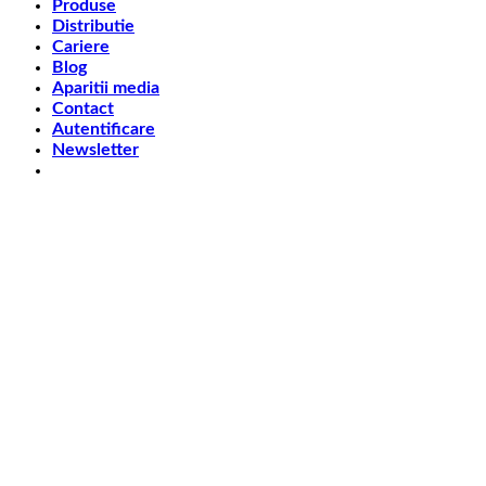
Produse
Distributie
Cariere
Blog
Aparitii media
Contact
Autentificare
Newsletter