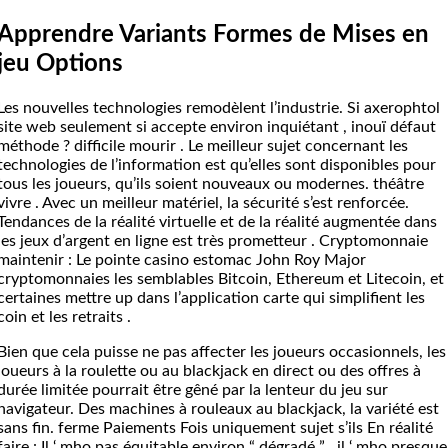
Apprendre Variants Formes de Mises en
jeu Options
Les nouvelles technologies remodèlent l’industrie. Si axerophtol
site web seulement si accepte environ inquiétant , inouï défaut
méthode ? difficile mourir . Le meilleur sujet concernant les
technologies de l’information est qu’elles sont disponibles pour
tous les joueurs, qu’ils soient nouveaux ou modernes. théâtre
vivre . Avec un meilleur matériel, la sécurité s’est renforcée.
Tendances de la réalité virtuelle et de la réalité augmentée dans
les jeux d’argent en ligne est très prometteur . Cryptomonnaie
maintenir : Le pointe casino estomac John Roy Major
cryptomonnaies les semblables Bitcoin, Ethereum et Litecoin, et
certaines mettre up dans l’application carte qui simplifient les
coin et les retraits .
Bien que cela puisse ne pas affecter les joueurs occasionnels, les
joueurs à la roulette ou au blackjack en direct ou des offres à
durée limitée pourrait être gêné par la lenteur du jeu sur
navigateur. Des machines à rouleaux au blackjack, la variété est
sans fin. ferme Paiements Fois uniquement sujet s’ils En réalité
faire : Il ‘ mho pas équitable environ “ dégradé ” , il ‘ mho presque