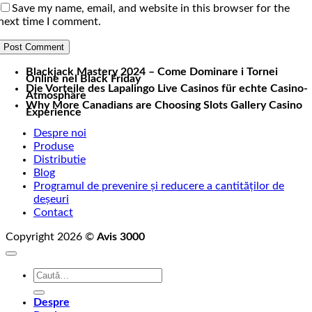
Save my name, email, and website in this browser for the
next time I comment.
Blackjack Mastery 2024 – Come Dominare i Tornei
Online nel Black Friday
Die Vorteile des Lapalingo Live Casinos für echte Casino-
Atmosphäre
Why More Canadians are Choosing Slots Gallery Casino
Experience
Despre noi
Produse
Distributie
Blog
Programul de prevenire și reducere a cantităților de
deșeuri
Contact
Copyright 2026 ©
Avis 3000
Caută
după:
Despre