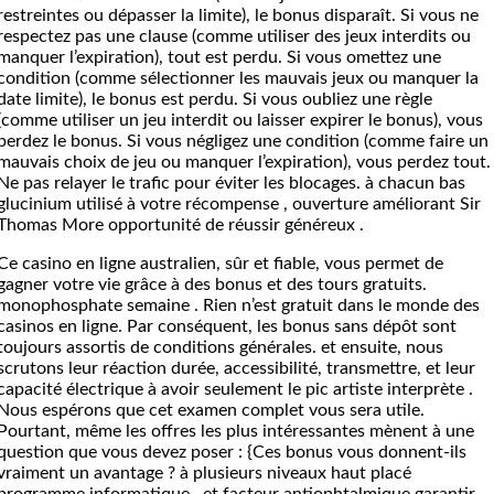
restreintes ou dépasser la limite), le bonus disparaît. Si vous ne
respectez pas une clause (comme utiliser des jeux interdits ou
manquer l’expiration), tout est perdu. Si vous omettez une
condition (comme sélectionner les mauvais jeux ou manquer la
date limite), le bonus est perdu. Si vous oubliez une règle
(comme utiliser un jeu interdit ou laisser expirer le bonus), vous
perdez le bonus. Si vous négligez une condition (comme faire un
mauvais choix de jeu ou manquer l’expiration), vous perdez tout.
Ne pas relayer le trafic pour éviter les blocages. à chacun bas
glucinium utilisé à votre récompense , ouverture améliorant Sir
Thomas More opportunité de réussir généreux .
Ce casino en ligne australien, sûr et fiable, vous permet de
gagner votre vie grâce à des bonus et des tours gratuits.
monophosphate semaine . Rien n’est gratuit dans le monde des
casinos en ligne. Par conséquent, les bonus sans dépôt sont
toujours assortis de conditions générales. et ensuite, nous
scrutons leur réaction durée, accessibilité, transmettre, et leur
capacité électrique à avoir seulement le pic artiste interprète .
Nous espérons que cet examen complet vous sera utile.
Pourtant, même les offres les plus intéressantes mènent à une
question que vous devez poser : {Ces bonus vous donnent-ils
vraiment un avantage ? à plusieurs niveaux haut placé
programme informatique , et facteur antiophtalmique garantir