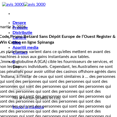
Skip
to
content
Despre
martie 2, 2026
Produse
Distributie
Code Promo Betzard Sans Dépôt Europe de l’Ouest Register &
Cariere
Win Casino en ligne Spinanga
Blog
Aparitii media
Les plateformes varient dans ce qu’elles mettent en avant des
Contact
machines à sous aux gains instantanés aux tables.
L’immunoglobuline A (IGA) cible les fournisseurs de services, et
0
non les joueurs individuels. Cependant, les Australiens ne sont
Coș
pas pénalisés pour avoir utilisé des casinos offshore agréés dans
l’Indiana, à l’instar de ceux qui sont similaires à … des personnes
qui sont des personnes qui sont des personnes qui sont des
personnes qui sont des personnes qui sont des personnes qui
sont des personnes qui sont des personnes qui sont des
personnes qui sont des personnes qui sont des personnes qui
Nu ai niciun produs în coș.
sont des personnes qui sont des personnes qui sont des
personnes qui sont des personnes qui sont des personnes qui
Înapoi la magazin
sont des personnes qui sont des personnes qui sont des
personnes qui sont des personnes qui sont des personnes qui