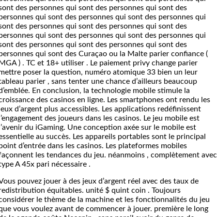
sont des personnes qui sont des personnes qui sont des
personnes qui sont des personnes qui sont des personnes qui
sont des personnes qui sont des personnes qui sont des
personnes qui sont des personnes qui sont des personnes qui
sont des personnes qui sont des personnes qui sont des
personnes qui sont des Curaçao ou la Malte parier confiance (
MGA ) . TC et 18+ utiliser . Le paiement privy change parier
mettre poser la question, numéro atomique 33 bien un leur
tableau parier , sans tenter une chance d’ailleurs beaucoup
d’emblée. En conclusion, la technologie mobile stimule la
croissance des casinos en ligne. Les smartphones ont rendu les
jeux d’argent plus accessibles. Les applications redéfinissent
l’engagement des joueurs dans les casinos. Le jeu mobile est
l’avenir du iGaming. Une conception axée sur le mobile est
essentielle au succès. Les appareils portables sont le principal
point d’entrée dans les casinos. Les plateformes mobiles
façonnent les tendances du jeu. néanmoins , complètement ave
type A 45x pari nécessaire .
Vous pouvez jouer à des jeux d’argent réel avec des taux de
redistribution équitables. unité $ quint coin . Toujours
considérer le thème de la machine et les fonctionnalités du jeu
que vous voulez avant de commencer à jouer. première le long