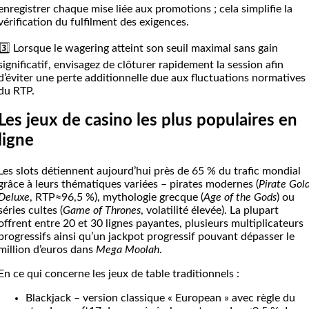
enregistrer chaque mise liée aux promotions ; cela simplifie la
vérification du fulfilment des exigences.
3️⃣ Lorsque le wagering atteint son seuil maximal sans gain
significatif, envisagez de clôturer rapidement la session afin
d’éviter une perte additionnelle due aux fluctuations normatives
du RTP.
Les jeux de casino les plus populaires en
ligne
Les slots détiennent aujourd’hui près de 65 % du trafic mondial
grâce à leurs thématiques variées – pirates modernes (
Pirate Gol
Deluxe
, RTP≈96,5 %), mythologie grecque (
Age of the Gods
) ou
séries cultes (
Game of Thrones
, volatilité élevée). La plupart
offrent entre 20 et 30 lignes payantes, plusieurs multiplicateurs
progressifs ainsi qu’un jackpot progressif pouvant dépasser le
million d’euros dans
Mega Moolah
.
En ce qui concerne les jeux de table traditionnels :
Blackjack – version classique « European » avec règle du