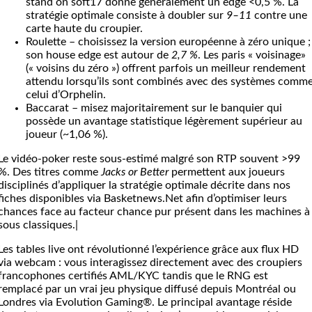
stand on soft17 donne généralement un edge <0,5 %. La
stratégie optimale consiste à doubler sur
9–11
contre une
carte haute du croupier.
Roulette – choisissez la version européenne à zéro unique ;
son house edge est autour de
2,7 %
. Les paris « voisinage»
(« voisins du zéro ») offrent parfois un meilleur rendement
attendu lorsqu’ils sont combinés avec des systèmes comm
celui d’Orphelin.
Baccarat – misez majoritairement sur le banquier qui
possède un avantage statistique légèrement supérieur au
joueur (~1,06 %).
Le vidéo‑poker reste sous‑estimé malgré son RTP souvent >99
%. Des titres comme
Jacks or Better
permettent aux joueurs
disciplinés d’appliquer la stratégie optimale décrite dans nos
fiches disponibles via Basketnews.Net afin d’optimiser leurs
chances face au facteur chance pur présent dans les machines à
sous classiques.|
Les tables live ont révolutionné l’expérience grâce aux flux HD
via webcam : vous interagissez directement avec des croupiers
francophones certifiés AML/KYC tandis que le RNG est
remplacé par un vrai jeu physique diffusé depuis Montréal ou
Londres via Evolution Gaming®. Le principal avantage réside