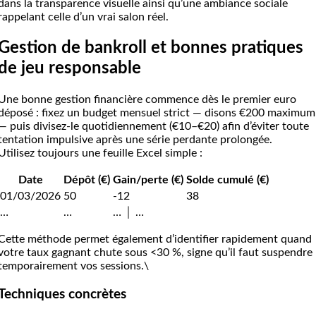
dans la transparence visuelle ainsi qu’une ambiance sociale
rappelant celle d’un vrai salon réel.
Gestion de bankroll et bonnes pratiques
de jeu responsable
Une bonne gestion financière commence dès le premier euro
déposé : fixez un budget mensuel strict — disons €200 maximum
— puis divisez-le quotidiennement (€10–€20) afin d’éviter toute
tentation impulsive après une série perdante prolongée.
Utilisez toujours une feuille Excel simple :
Date
Dépôt (€)
Gain/perte (€)
Solde cumulé (€)
01/03/2026
50
-12
38
…
…
… │ …
Cette méthode permet également d’identifier rapidement quand
votre taux gagnant chute sous <30 %, signe qu’il faut suspendre
temporairement vos sessions.\
Techniques concrètes