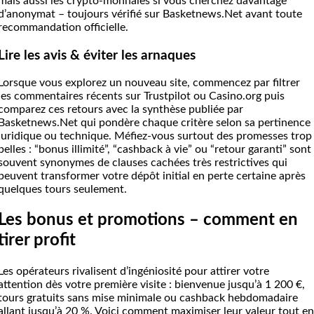
mais aussi les crypto‑monnaies si vous cherchez davantage
d’anonymat – toujours vérifié sur Basketnews.Net avant toute
recommandation officielle.
Lire les avis & éviter les arnaques
Lorsque vous explorez un nouveau site, commencez par filtrer
les commentaires récents sur Trustpilot ou Casino.org puis
comparez ces retours avec la synthèse publiée par
Basketnews.Net qui pondère chaque critère selon sa pertinence
juridique ou technique. Méfiez‑vous surtout des promesses trop
belles : “bonus illimité”, “cashback à vie” ou “retour garanti” sont
souvent synonymes de clauses cachées très restrictives qui
peuvent transformer votre dépôt initial en perte certaine après
quelques tours seulement.
Les bonus et promotions – comment en
tirer profit
Les opérateurs rivalisent d’ingéniosité pour attirer votre
attention dès votre première visite : bienvenue jusqu’à 1 200 €,
tours gratuits sans mise minimale ou cashback hebdomadaire
allant jusqu’à 20 %. Voici comment maximiser leur valeur tout e