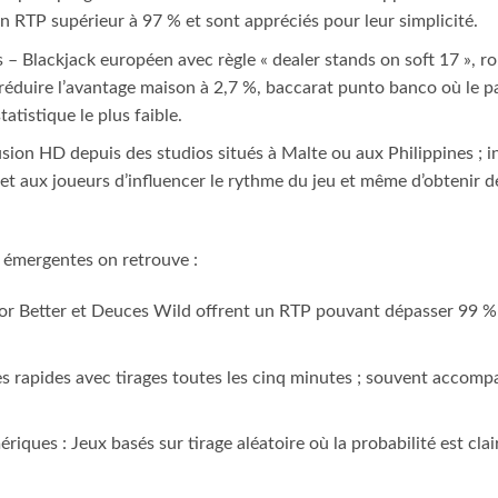
un RTP supérieur à 97 % et sont appréciés pour leur simplicité.
 – Blackjack européen avec règle « dealer stands on soft 17 », r
réduire l’avantage maison à 2,7 %, baccarat punto banco où le pa
atistique le plus faible.
usion HD depuis des studios situés à Malte ou aux Philippines ; i
t aux joueurs d’influencer le rythme du jeu et même d’obtenir d
s émergentes on retrouve :
 or Better et Deuces Wild offrent un RTP pouvant dépasser 99 % l
ies rapides avec tirages toutes les cinq minutes ; souvent accom
riques : Jeux basés sur tirage aléatoire où la probabilité est cla