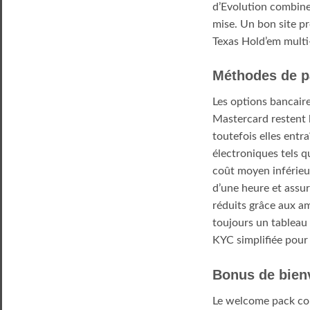
d’Evolution combine 
mise. Un bon site p
Texas Hold’em multi
Méthodes de pa
Les options bancaire
Mastercard restent l
toutefois elles entr
électroniques tels q
coût moyen inférieu
d’une heure et assur
réduits grâce aux am
toujours un tableau 
KYC simplifiée pour é
Bonus de bien
Le welcome pack con