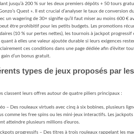
lant jusqu’à 200 % sur les deux premiers dépôts + 50 tours gratui
nzo’s Quest ». Il est crucial d’analyser le taux de conversion d
c un wagering de 30× signifie qu’il faut miser au moins 600 € a
 peut être prohibitif pour les petits budgets. Les promotions récur
ires (10 % sur pertes nettes), les tournois à jackpot progressi
 quant à elles une valeur ajoutée durable si leurs exigences resten
clairement ces conditions dans une page dédiée afin d’éviter tou
 gain d’un bonus gratuit.
fférents types de jeux proposés par le
 classent leurs offres autour de quatre piliers principaux :
o – Des rouleaux virtuels avec cinq à six bobines, plusieurs lig
s comme les free spins ou les mini‑jeux interactifs. Les jackpots 
 atteindre plusieurs millions d’euros.
ackpots progressifs – Des titres à trois rouleaux rappelant les m