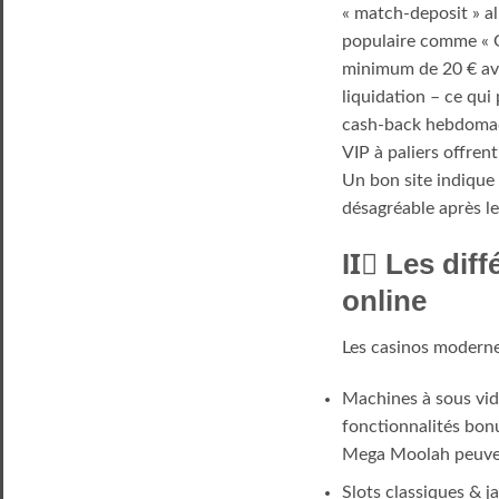
« match‑deposit » al
populaire comme « Go
minimum de 20 € ave
liquidation – ce qui
cash‑back hebdomada
VIP à paliers offrent
Un bon site indique 
désagréable après le
II️⃣ Les di
online
Les casinos modernes
Machines à sous vidé
fonctionnalités bonu
Mega Moolah peuvent
Slots classiques & j