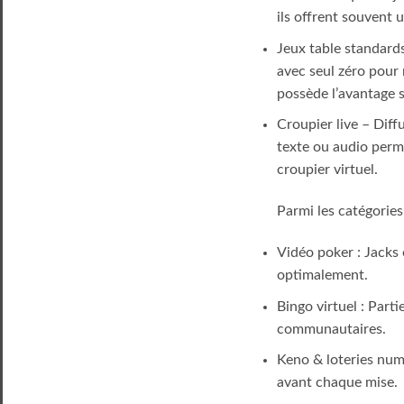
ils offrent souvent 
Jeux table standards
avec seul zéro pour 
possède l’avantage st
Croupier live – Diff
texte ou audio perme
croupier virtuel.
Parmi les catégorie
Vidéo poker : Jacks
optimalement.
Bingo virtuel : Part
communautaires.
Keno & loteries numé
avant chaque mise.