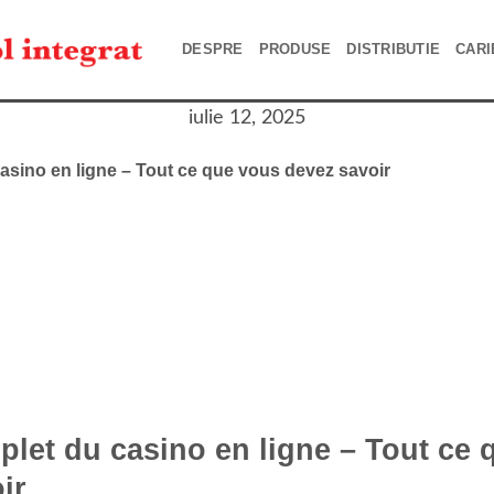
DESPRE
PRODUSE
DISTRIBUTIE
CARI
iulie 12, 2025
asino en ligne – Tout ce que vous devez savoir
let du casino en ligne – Tout ce 
ir