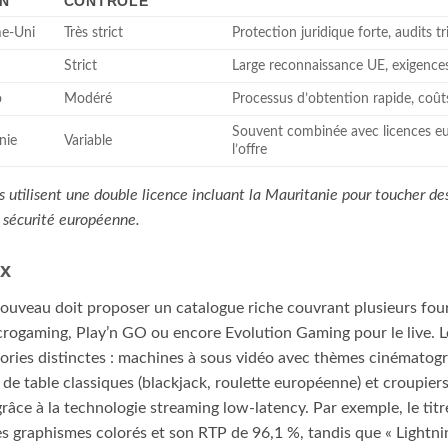
ON
CONTRÔLE
e‑Uni
Très strict
Protection juridique forte, audits tr
Strict
Large reconnaissance UE, exigences
o
Modéré
Processus d’obtention rapide, coût
Souvent combinée avec licences eu
nie
Variable
l’offre
 utilisent une double licence incluant la Mauritanie pour toucher 
 sécurité européenne.
ux
nouveau doit proposer un catalogue riche couvrant plusieurs fou
crogaming, Play’n GO ou encore Evolution Gaming pour le live. L
gories distinctes : machines à sous vidéo avec thèmes cinématog
de table classiques (blackjack, roulette européenne) et croupiers
ce à la technologie streaming low‑latency. Par exemple, le titre
s graphismes colorés et son RTP de 96,1 %, tandis que « Lightni