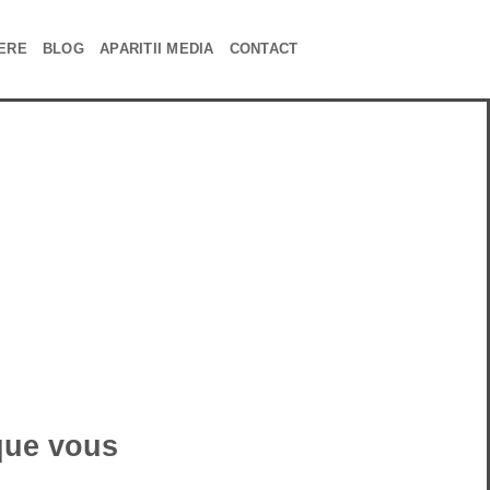
ERE
BLOG
APARITII MEDIA
CONTACT
que vous