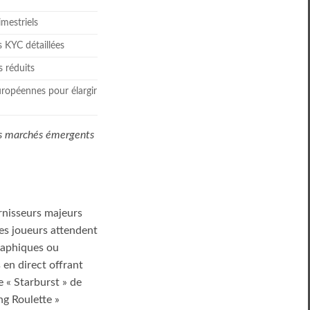
imestriels
 KYC détaillées
s réduits
ropéennes pour élargir
des marchés émergents
rnisseurs majeurs
es joueurs attendent
raphiques ou
 en direct offrant
 « Starburst » de
ng Roulette »