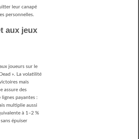
uitter leur canapé
ces personnelles.
t aux jeux
ux joueurs sur le
ead ». La volatilité
victoires mais
se assure des
lignes payantes :
s multiplie aussi
quivalente à 1–2 %
n sans épuiser