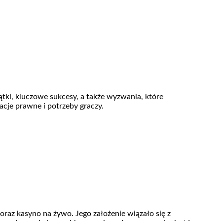
ątki, kluczowe sukcesy, a także wyzwania, które
cje prawne i potrzeby graczy.
oraz kasyno na żywo. Jego założenie wiązało się z