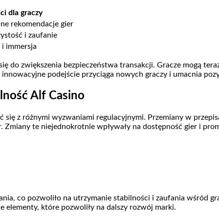
ci dla graczy
ne rekomendacje gier
ystość i zaufanie
i immersja
 się do zwiększenia bezpieczeństwa transakcji. Gracze mogą tera
nnowacyjne podejście przyciąga nowych graczy i umacnia pozy
lność Alf Casino
ć się z różnymi wyzwaniami regulacyjnymi. Przemiany w przepis
 Zmiany te niejednokrotnie wpływały na dostępność gier i promo
nia, co pozwoliło na utrzymanie stabilności i zaufania wśród g
elementy, które pozwoliły na dalszy rozwój marki.