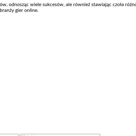
ów, odnosząc wiele sukcesów, ale również stawiając czoła róż
branży gier online.