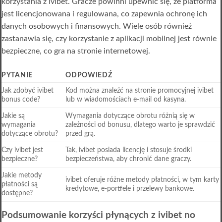
korzystania z ivibet. Gracze powinni upewnić się, że platforma
jest licencjonowana i regulowana, co zapewnia ochronę ich
danych osobowych i finansowych. Wiele osób również
zastanawia się, czy korzystanie z aplikacji mobilnej jest równie
bezpieczne, co gra na stronie internetowej.
PYTANIE
ODPOWIEDŹ
Jak zdobyć ivibet
Kod można znaleźć na stronie promocyjnej ivibet
bonus code?
lub w wiadomościach e-mail od kasyna.
Jakie są
Wymagania dotyczące obrotu różnią się w
wymagania
zależności od bonusu, dlatego warto je sprawdzić
dotyczące obrotu?
przed grą.
Czy ivibet jest
Tak, ivibet posiada licencję i stosuje środki
bezpieczne?
bezpieczeństwa, aby chronić dane graczy.
Jakie metody
ivibet oferuje różne metody płatności, w tym karty
płatności są
kredytowe, e-portfele i przelewy bankowe.
dostępne?
Podsumowanie korzyści płynących z ivibet no