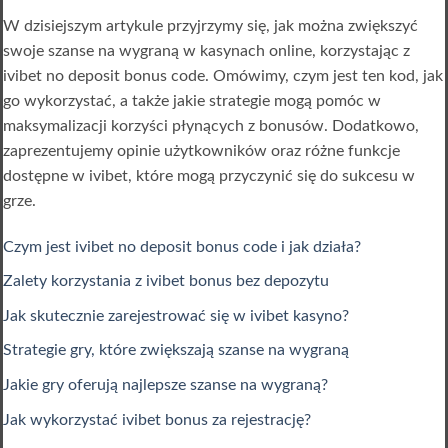
W dzisiejszym artykule przyjrzymy się, jak można zwiększyć
swoje szanse na wygraną w kasynach online, korzystając z
ivibet no deposit bonus code. Omówimy, czym jest ten kod, jak
go wykorzystać, a także jakie strategie mogą pomóc w
maksymalizacji korzyści płynących z bonusów. Dodatkowo,
zaprezentujemy opinie użytkowników oraz różne funkcje
dostępne w ivibet, które mogą przyczynić się do sukcesu w
grze.
Czym jest ivibet no deposit bonus code i jak działa?
Zalety korzystania z ivibet bonus bez depozytu
Jak skutecznie zarejestrować się w ivibet kasyno?
Strategie gry, które zwiększają szanse na wygraną
Jakie gry oferują najlepsze szanse na wygraną?
Jak wykorzystać ivibet bonus za rejestrację?