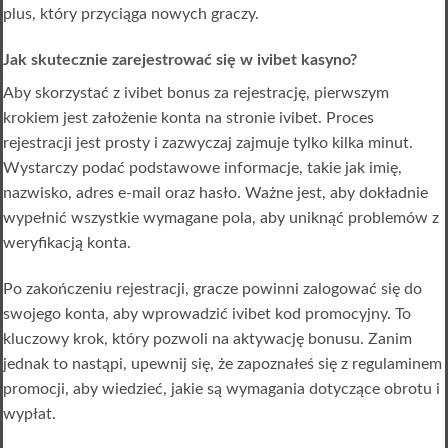
plus, który przyciąga nowych graczy.
Jak skutecznie zarejestrować się w ivibet kasyno?
Aby skorzystać z ivibet bonus za rejestrację, pierwszym
krokiem jest założenie konta na stronie ivibet. Proces
rejestracji jest prosty i zazwyczaj zajmuje tylko kilka minut.
Wystarczy podać podstawowe informacje, takie jak imię,
nazwisko, adres e-mail oraz hasło. Ważne jest, aby dokładnie
wypełnić wszystkie wymagane pola, aby uniknąć problemów z
weryfikacją konta.
Po zakończeniu rejestracji, gracze powinni zalogować się do
swojego konta, aby wprowadzić ivibet kod promocyjny. To
kluczowy krok, który pozwoli na aktywację bonusu. Zanim
jednak to nastąpi, upewnij się, że zapoznałeś się z regulaminem
promocji, aby wiedzieć, jakie są wymagania dotyczące obrotu i
wypłat.