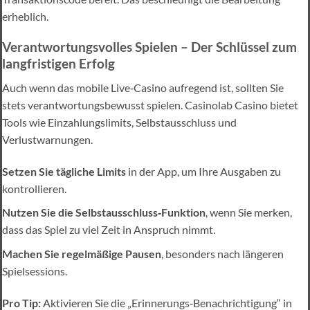
erheblich.
Verantwortungsvolles Spielen – Der Schlüssel zum
langfristigen Erfolg
Auch wenn das mobile Live‑Casino aufregend ist, sollten Sie
stets verantwortungsbewusst spielen. Casinolab Casino bietet
Tools wie Einzahlungslimits, Selbstausschluss und
Verlustwarnungen.
Setzen Sie tägliche Limits
in der App, um Ihre Ausgaben zu
kontrollieren.
Nutzen Sie die Selbstausschluss‑Funktion
, wenn Sie merken,
dass das Spiel zu viel Zeit in Anspruch nimmt.
Machen Sie regelmäßige Pausen
, besonders nach längeren
Spielsessions.
Pro Tip:
Aktivieren Sie die „Erinnerungs‑Benachrichtigung“ in