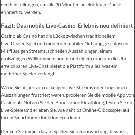
den Einstellungen, um alle 30 Minuten an eine kurze Pause
erinnert zu werden.
Fazit: Das mobile Live‑Casino-Erlebnis neu definiert
Casinolab Casino hat die Lücke zwischen traditionellem
Live‑Dealer‑Spiel und moderner mobiler Nutzung geschlossen.
Mit flüssigen Streams, schnellen Auszahlungen, einem
großzügigen Willkommensbonus und einem rund um die Uhr
erreichbaren Live‑Chat bietet die Plattform alles, was ein
moderner Spieler verlangt.
Wenn Sie bisher von ruckeligen Live‑Streams oder langsamen
Auszahlungen frustriert waren, probieren Sie die mobile App von
Casinolab. Nutzen Sie den Bonus ohne Einzahlung, testen Sie die
Live‑Spiele und erleben Sie, wie nahtlos Online‑Glücksspiel auf
Ihrem Smartphone funktionieren kann.
Denken Sie immer daran: Spielen Sie verantwortungsbewusst,