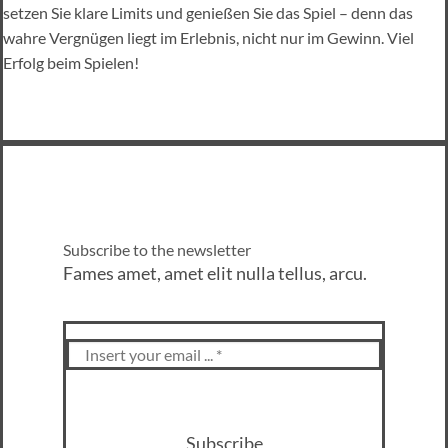
setzen Sie klare Limits und genießen Sie das Spiel – denn das
wahre Vergnügen liegt im Erlebnis, nicht nur im Gewinn. Viel
Erfolg beim Spielen!
Subscribe to the newsletter
Fames amet, amet elit nulla tellus, arcu.
Subscribe