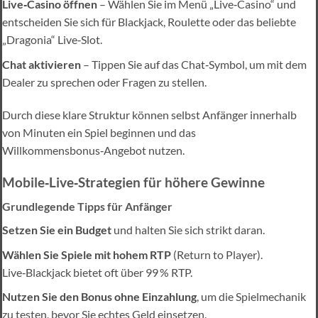
Live‑Casino öffnen
– Wählen Sie im Menü „Live‑Casino“ und
entscheiden Sie sich für Blackjack, Roulette oder das beliebte
„Dragonia“ Live‑Slot.
Chat aktivieren
– Tippen Sie auf das Chat‑Symbol, um mit dem
Dealer zu sprechen oder Fragen zu stellen.
Durch diese klare Struktur können selbst Anfänger innerhalb
von Minuten ein Spiel beginnen und das
Willkommensbonus‑Angebot nutzen.
Mobile‑Live‑Strategien für höhere Gewinne
Grundlegende Tipps für Anfänger
Setzen Sie ein Budget
und halten Sie sich strikt daran.
Wählen Sie Spiele mit hohem RTP
(Return to Player).
Live‑Blackjack bietet oft über 99 % RTP.
Nutzen Sie den Bonus ohne Einzahlung
, um die Spielmechanik
zu testen, bevor Sie echtes Geld einsetzen.