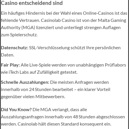
Casino entscheidend sind
Ein häufiges Hindernis bei der Wahl eines Online‑Casinos ist das
fehlende Vertrauen. Casinolab Casino ist von der Malta Gaming
Authority (MGA) lizenziert und unterliegt strengen Auflagen
zum Spielerschutz.
Datenschutz:
SSL‑Verschlüsselung schützt Ihre persönlichen
Daten.
Fair Play:
Alle Live‑Spiele werden von unabhängigen Prüflabors
wie iTech Labs auf Zufälligkeit getestet.
Schnelle Auszahlungen:
Die meisten Anfragen werden
innerhalb von 24 Stunden bearbeitet – ein klarer Vorteil
gegenüber vielen Mitbewerbern.
Did You Know?
Die MGA verlangt, dass alle
Auszahlungsanfragen innerhalb von 48 Stunden abgeschlossen
werden. Casinolab hält diesen Standard konsequent ein.