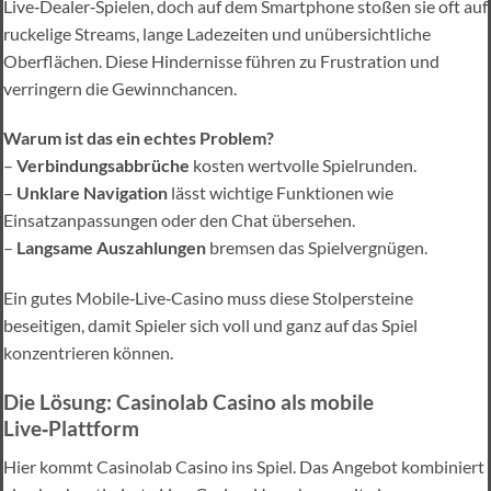
Live‑Dealer‑Spielen, doch auf dem Smartphone stoßen sie oft auf
ruckelige Streams, lange Ladezeiten und unübersichtliche
Oberflächen. Diese Hindernisse führen zu Frustration und
verringern die Gewinnchancen.
Warum ist das ein echtes Problem?
–
Verbindungsabbrüche
kosten wertvolle Spielrunden.
–
Unklare Navigation
lässt wichtige Funktionen wie
Einsatzanpassungen oder den Chat übersehen.
–
Langsame Auszahlungen
bremsen das Spielvergnügen.
Ein gutes Mobile‑Live‑Casino muss diese Stolpersteine
beseitigen, damit Spieler sich voll und ganz auf das Spiel
konzentrieren können.
Die Lösung: Casinolab Casino als mobile
Live‑Plattform
Hier kommt Casinolab Casino ins Spiel. Das Angebot kombiniert