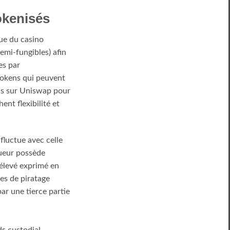
tokenisés
ue du casino
emi‑fungibles) afin
es par
tokens qui peuvent
us sur Uniswap pour
nt flexibilité et
 fluctue avec celle
oueur possède
 élevé exprimé en
es de piratage
ar une tierce partie