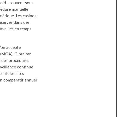
t cold—souvent sous
océdure manuelle
mérique. Les casinos
nservés dans des
urveillés en temps
’on accepte
 (MGA), Gibraltar
 des procédures
rveillance continue
euls les sites
on comparatif annuel