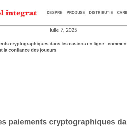
DESPRE
PRODUSE
DISTRIBUTIE
CARI
iulie 7, 2025
ents cryptographiques dans les casinos en ligne : comme
ent la confiance des joueurs
es paiements cryptographiques da