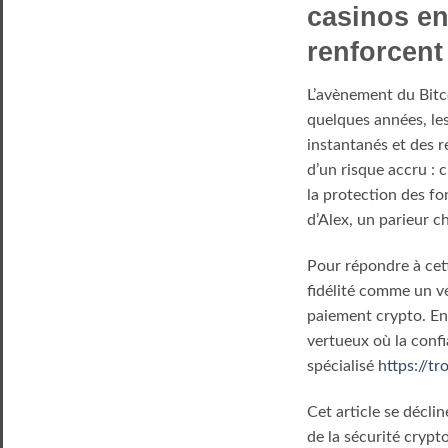
casinos en
renforcent
L’avènement du Bitco
quelques années, les
instantanés et des r
d’un risque accru : 
la protection des f
d’Alex, un parieur c
Pour répondre à cet
fidélité comme un v
paiement crypto. En 
vertueux où la confi
spécialisé
https://tr
Cet article se décli
de la sécurité crypt