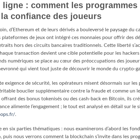
 ligne : comment les programmes d
 la confiance des joueurs
in, d’Ethereum et de leurs dérivés a bouleversé le paysage du ca
 plateformes de jeux ont intégré ces monnaies pour offrir des d
etraits hors des circuits bancaires traditionnels. Cette liberté s
chaque transaction devient une cible potentielle pour les hackers 
onds numériques se place au cœur des préoccupations des joueu
hevronné qui vient tout juste de découvrir le monde du crypto‑g
te exigence de sécurité, les opérateurs misent désormais sur le
éritable bouclier supplémentaire contre la fraude et comme un le
offrant des bonus tokenisés ou des cash‑back en Bitcoin, ils cré
ance alimente l’engagement ; le tout est analysé en détail sur le s
oops.fr/
.
ne en six parties thématiques : nous examinerons d’abord les fo
o, puis nous verrons comment la blockchain s’invite dans les pro