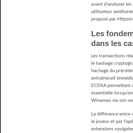
avant d’analyser les 
utilisateur amélioré
proposé par Httpstr
Les fondeme
dans les ca
Les transactions réal
le hashage cryptogr
hachage du précédent
entraînerait immédi
ECDSA permettent à l
essentielle lorsqu’o
Winamax via son ser
La différence entre 
le joueur et par l’o
extensions navigate