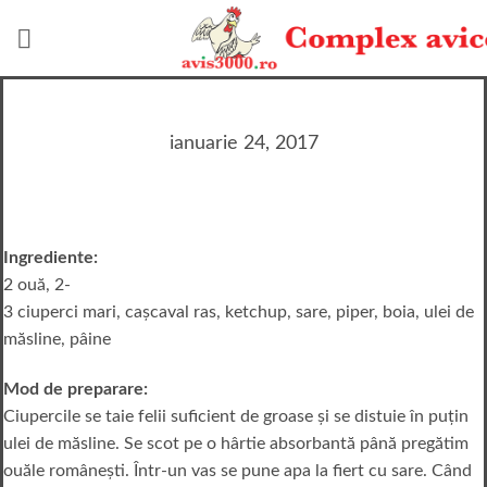
Skip
to
content
ianuarie 24, 2017
Ingrediente:
2 ouă, 2-
3 ciuperci mari, cașcaval ras, ketchup, sare, piper, boia, ulei de
măsline, pâine
Mod de preparare:
Ciupercile se taie felii suficient de groase şi se distuie în puţin
ulei de măsline. Se scot pe o hârtie absorbantă până pregătim
ouăle româneşti. Într-un vas se pune apa la fiert cu sare. Când