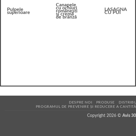
Canapele
cu ochiuri
Pulpele
LASAGNA
românești
superioare
CU PUI
și cremă
de brânză
DESPRE NOI
PRODUSE
DISTRIBU
PROGRAMUL DE PREVENIRE ȘI REDUCERE A CANTITĂ
Copyright 2026 ©
Avis 3