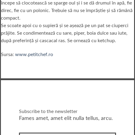
începe să clocotească se sparge oul şi i se dă drumul în apă, fie
direc, fie cu un polonic. Trebuie să nu se împrăştie şi să rămână
compact.
Se scoate apoi cu o supieră şi se aşează pe un pat se ciuperci
prăjite. Se condimentează cu sare, piper, boia dulce sau iute,
după preferinţă şi cascacal ras. Se ornează cu ketchup.
Sursa:
www.petitchef.ro
Subscribe to the newsletter
Fames amet, amet elit nulla tellus, arcu.