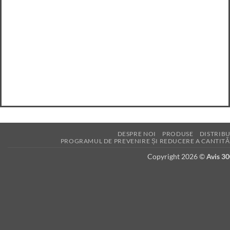
DESPRE NOI
PRODUSE
DISTRIBU
PROGRAMUL DE PREVENIRE ȘI REDUCERE A CANTITĂ
Copyright 2026 ©
Avis 3