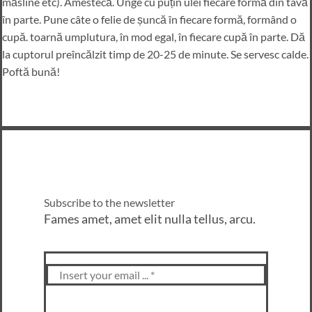
măsline etc). Amestecă. Unge cu puțin ulei fiecare formă din tavă
în parte. Pune câte o felie de șuncă în fiecare formă, formând o
cupă. toarnă umplutura, în mod egal, în fiecare cupă în parte. Dă
la cuptorul preîncălzit timp de 20-25 de minute. Se servesc calde.
Poftă bună!
Subscribe to the newsletter
Fames amet, amet elit nulla tellus, arcu.