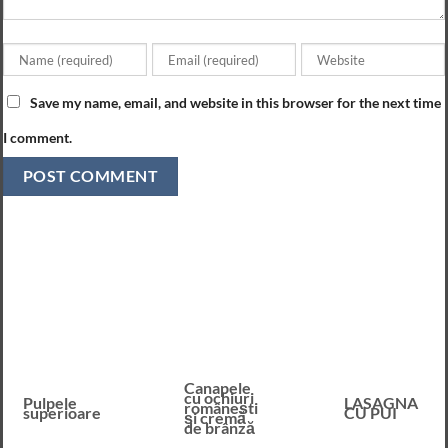
Save my name, email, and website in this browser for the next time
I comment.
Canapele
cu ochiuri
Pulpele
LASAGNA
românești
superioare
CU PUI
și cremă
de brânză