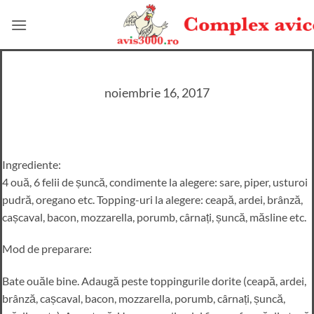
Skip
to
content
noiembrie 16, 2017
Ingrediente:
4 ouă, 6 felii de șuncă, condimente la alegere: sare, piper, usturoi
pudră, oregano etc. Topping-uri la alegere: ceapă, ardei, brânză,
cașcaval, bacon, mozzarella, porumb, cârnați, șuncă, măsline etc.
Mod de preparare:
Bate ouăle bine. Adaugă peste toppingurile dorite (ceapă, ardei,
brânză, cașcaval, bacon, mozzarella, porumb, cârnați, șuncă,