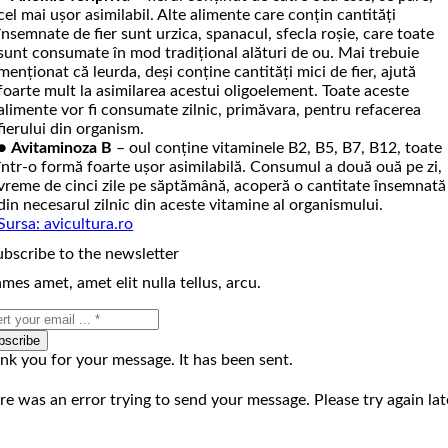
cel mai ușor asimilabil. Alte ali­mente care conțin cantități
însemnate de fier sunt ur­zica, spanacul, sfecla roșie, care toate
sunt con­su­mate în mod tradițional alături de ou. Mai trebuie
menționat că leurda, deși conține cantități mici de fier, ajută
foarte mult la asimilarea acestui oligoelement. Toate aceste
alimente vor fi consumate zilnic, primăvara, pentru refacerea
fierului din organism.
●
Avitaminoza B
– oul conține vitaminele B2, B5, B7, B12, toate
într-o formă foarte ușor asimilabilă. Consumul a două ouă pe zi,
vreme de cinci zile pe săptămână, acoperă o cantitate însemnată
din necesarul zilnic din aceste vitamine al organismului.
Sursa: avicultura.ro
ubscribe to the newsletter
mes amet, amet elit nulla tellus, arcu.
bscribe
nk you for your message. It has been sent.
re was an error trying to send your message. Please try again lat