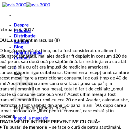
Skip
to
content
Despre
februarie 6, 2017
Produse
Distributie
OUL, un aliment miraculos (II)
Cariere
Blog
O lungă perioadă de timp, oul a fost considerat un aliment
Aparitii media
dăunător sănătăţii, mai ales dacă ar fi depăşit în consum 120 de
Contact
ouă pe an, sau două ouă pe săptămână. Iar restricţia era cu atât
mai credibilă cu cât era impusă de medicina americană,
0
cunoscută prin rigurozitatea sa. Omenirea a recepţionat ca atar
Coș
acest mesaj, care a restricţionat consumul de ouă timp de 40 de
ani! Apoi, medicina americană şi-a făcut „mea culpa” şi a
transmis omenirii un nou mesaj, total diferit de celălalt: „omul
poate să consume câte ouă vrea!” Acest ultim mesaj a fost
transmis omenirii în urmă cu cca 20 de ani. Aşadar, calendaristic
restricţia a fost valabilă din anii ’50 până în anii ’90, după care a
Nu ai niciun produs în coș.
urmat perioada de „liber pentru consum”, care există şi în
prezent.
Înapoi la magazin
TRATAMENTE INTERNE PREVENTIVE CU OUĂ::
●
Tulburări de memorie
– se face o cură de patru săptămâni,