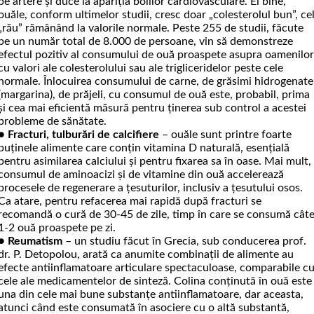
pe artere și duce la apariția bolilor cardiovasculare. Ei bine,
ouăle, conform ultimelor studii, cresc doar „colesterolul bun”, ce
„rău” rămânând la valorile normale. Peste 255 de studii, făcute
pe un număr total de 8.000 de persoane, vin să demonstreze
efectul pozitiv al consumului de ouă proaspete asupra oamenilo
cu valori ale colesterolului sau ale trigliceridelor peste cele
normale. Înlocuirea consumului de carne, de grăsimi hidrogenate
(margarina), de prăjeli, cu consumul de ouă este, probabil, prima
și cea mai eficientă măsură pentru ținerea sub control a acestei
probleme de sănătate.
●
Fracturi, tulburări de calcifiere
– ouăle sunt printre foarte
puținele alimente care conțin vitamina D naturală, esențială
pentru asimilarea calciului și pentru fixarea sa în oase. Mai mult,
consumul de aminoacizi și de vitamine din ouă accelerează
procesele de regenerare a țesuturilor, inclusiv a țesutului osos.
Ca atare, pentru refacerea mai rapidă după fracturi se
recomandă o cură de 30-45 de zile, timp în care se consumă cât
1-2 ouă proaspete pe zi.
●
Reumatism
– un studiu făcut în Grecia, sub conducerea prof.
dr. P. Detopolou, arată ca anu­mite combinații de alimente au
efecte antiinflamatoare articulare spectaculoase, comparabile c
cele ale medicamentelor de sinteză. Colina con­ținută în ouă este
una din cele mai bune substanțe antiinflamatoare, dar aceasta,
atunci când este consumată în asociere cu o altă substantă,