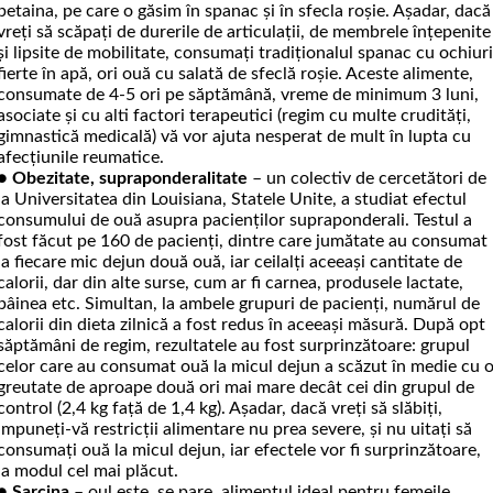
betaina, pe care o găsim în spanac și în sfecla roșie. Așa­dar, dacă
vreți să scăpați de durerile de articulații, de membrele înțepenite
și lipsite de mobilitate, consumați tradiționalul spanac cu ochiur
fierte în apă, ori ouă cu salată de sfeclă roșie. Aceste alimente,
consumate de 4-5 ori pe săptămână, vreme de minimum 3 luni,
asociate și cu alti factori terapeutici (regim cu multe crudități,
gimnastică medicală) vă vor ajuta nesperat de mult în lupta cu
afecțiunile reumatice.
●
Obezitate, supraponderalitate
– un colectiv de cercetători de
la Universitatea din Louisiana, Statele Unite, a studiat efectul
consumului de ouă asupra pacienților supraponderali. Testul a
fost făcut pe 160 de pacienți, dintre care jumătate au con­sumat
la fiecare mic dejun două ouă, iar ceilalți aceeași cantitate de
calorii, dar din alte surse, cum ar fi carnea, produsele lactate,
pâinea etc. Simultan, la ambele grupuri de pacienți, numărul de
calorii din dieta zilnică a fost redus în aceeași măsură. După opt
săptămâni de regim, rezultatele au fost surprinzătoare: grupul
celor care au consumat ouă la micul dejun a scăzut în medie cu 
greutate de aproape două ori mai mare decât cei din grupul de
control (2,4 kg față de 1,4 kg). Așadar, dacă vreți să slăbiți,
impuneți-vă restricții alimentare nu prea severe, și nu uitați să
consumați ouă la micul dejun, iar efectele vor fi surprinzătoare,
la modul cel mai plăcut.
●
Sarcina
– oul este, se pare, alimentul ideal pentru femeile