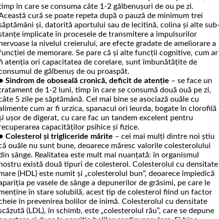
timp în care se consuma câte 1-2 gălbenușuri de ou pe zi.
Această cură se poate re­peta după o pauză de minimum trei
săptămâni și, datorită aportului sau de lecitină, colina și alte sub
stanțe implicate în procesele de transmitere a impulsurilor
nervoase la nivelul creierului, are efec­te gradate de ameliorare a
funcției de memorare. Se pare că și alte funcții cognitive, cum ar
fi atenția ori capacitatea de corelare, sunt îmbunătățite de
consumul de gălbenuș de ou proaspăt.
●
Sindrom de oboseală cronică, deficit de atenție
– se face un
tratament de 1-2 luni, timp în care se consumă două ouă pe zi,
câte 5 zile pe săptămână. Cel mai bine se asociază ouăle cu
alimente cum ar fi urzica, spanacul ori leurda, bo­gate în clorofilă
și ușor de digerat, cu care fac un tandem excelent pentru
recuperarea capaci­tăților psihice și fizice.
●
Colesterol și trigliceride mărite
– cei mai mulți dintre noi știu
că ouăle nu sunt bune, deoarece măresc valorile colesterolului
din sânge. Realitatea este mult mai nuanțată: în organismul
nostru există două tipuri de colesterol. Coles­terolul cu densitate
mare (HDL) este numit și „colesterolul bun”, deoarece împiedică
apariția pe vasele de sânge a depunerilor de grăsimi, pe care le
menține în stare solubilă, acest tip de colesterol fiind un factor
cheie în prevenirea bolilor de inimă. Colesterolul cu densitate
scăzută (LDL), în schimb, este „colesterolul rău”, care se depune