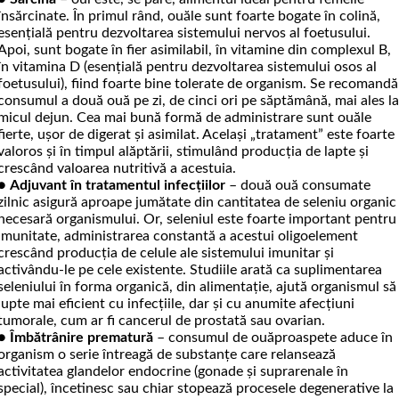
însărcinate. În primul rând, ouăle sunt foarte bogate în colină,
esențială pentru dezvoltarea sistemului nervos al foetusului.
Apoi, sunt bogate în fier asimilabil, în vitamine din complexul B,
în vitamina D (esențială pentru dezvoltarea sistemului osos al
foetusului), fiind foarte bine tolerate de organism. Se recomandă
consumul a două ouă pe zi, de cinci ori pe săptămână, mai ales l
micul dejun. Cea mai bună formă de administrare sunt ouăle
fierte, ușor de digerat și asimilat. Același „tratament” este foarte
valoros și în timpul alăptării, stimulând producția de lapte și
crescând valoarea nutritivă a acestuia.
●
Adjuvant în tratamentul infecțiilor
– două ouă consumate
zilnic asigură aproape jumătate din cantitatea de seleniu organic
necesară organismului. Or, seleniul este foarte important pentru
imunitate, administrarea constantă a acestui oligoelement
crescând producția de celule ale sistemului imunitar și
activându-le pe cele existente. Studiile arată ca suplimentarea
seleniului în forma organică, din alimentație, ajută organismul să
lupte mai eficient cu infecțiile, dar și cu anu­mite afecțiuni
tumorale, cum ar fi cancerul de prostată sau ovarian.
●
Îmbătrânire prematură
– consumul de ouăproaspete aduce în
organism o serie întreagă de substanțe care relansează
activitatea glandelor endocrine (gonade și suprarenale în
special), încetinesc sau chiar stopează procesele degenerative la