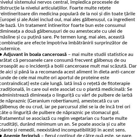
nivelul sistemului nervos central, împiedica pro­cesele de
distrucție la nivelul articulațiilor. Foarte multe rețete
reîntineritoare din medicina populară de la noi și din toate țările
Europei și ale Asiei includ oul, mai ales gălbenușul, ca ingredient
de bază. Un tratament întineritor foarte bun este consumul
dimineața a două gălbenușuri de ou amestecate cu ulei de
măsline și cu puțină sare. Pe termen lung, mai ales, această
combinație are efecte împotriva îmbătrânirii surprinzător de
puternice.
●
Adjuvant în boala canceroasă
– mai multe studii statistice au
arătat că persoanele care consumă frecvent gălbenuș de ou
proaspăt au o incidență a bolii canceroase mult mai scăzută. Dar
de aici și până la a recomanda acest aliment în dieta anti-cancer
(unde de cele mai multe ori aportul de proteine este
contraindicat) este cale lungă. Iată însă o rețetă de fitoterapie
tradițională, în care oul este asociat cu o plantă medicinală: Se
administrează dimineața o linguriță cu vârf de pulbere de iarbă
de năpraznic (Geranium robertianum), amestecată cu un
gălbenuș de ou crud, iar pe parcursul zilei se ia de încă trei ori
câte o linguriță de pulbere de năpraznic pe stomacul gol.
Tratamentul se asociază cu regim vegetarian cu foarte multe
crudități, durând minimum un an. Se poate asocia și cu alte
plante și remedii, neexis­tând incompatibilități în acest sens.
●
Anemie feriprivă
– fierul conținut de către ouă este, se pare,