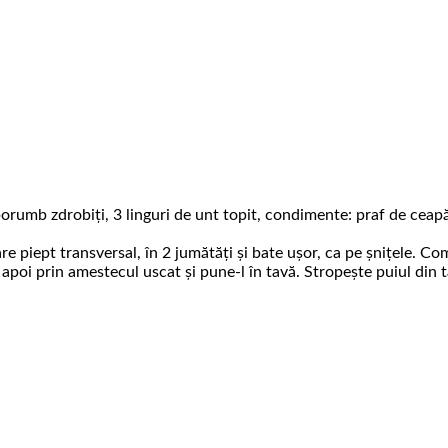
orumb zdrobiți, 3 linguri de unt topit, condimente: praf de ceapă, 
are piept transversal, în 2 jumătăți și bate ușor, ca pe șnițele. 
t, apoi prin amestecul uscat și pune-l în tavă. Stropește puiul di