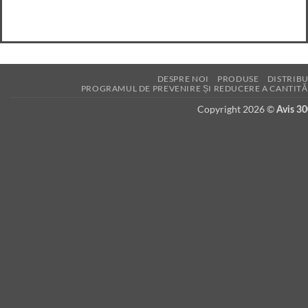
DESPRE NOI
PRODUSE
DISTRIBU
PROGRAMUL DE PREVENIRE ȘI REDUCERE A CANTITĂ
Copyright 2026 ©
Avis 3