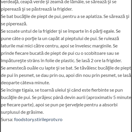
verdeaţă, ceapă verde şi zeamă de lămâie, se sărează şi se
piperează şi se păstrează la frigider.
Se bat bucăţile de piept de pui, pentru a se aplatiza. Se sărează şi
se piperează.
Se scoate untul de la frigider şi se împarte în 6 părţi egale. Se
pune câte o porţie la un capăt al pieptului de pui. Se rulează
laturile mai mici către centru, apoi se învelesc marginile. Se
prinde fiecare bucată de piept de pui cu o scobitoare sau se
împătureşte strâns în folie de plastic. Se lasă 2 ore la frigider.
Se amestecă ouăle cu lapte şi se bat. Se tăvălesc bucăţile de piept
de pui în pesmet, se dau prin ou, apoi din nou prin pesmet, se lasă
deoparte câteva minute.
Se încinge tigaia, se toarnă uleiul şi când este fierbinte se pun
bucăţile de pui. Se prăjesc până devin aurii (aproximativ 5 minute
pe fiecare parte), apoi se pun pe şerveţele pentru a absorbi
surplusul de grăsime.
Sursa:
foodstory.stirileprotv.ro