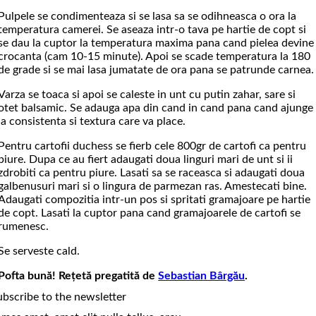
Pulpele se condimenteaza si se lasa sa se odihneasca o ora la
temperatura camerei. Se aseaza intr-o tava pe hartie de copt si
se dau la cuptor la temperatura maxima pana cand pielea devine
crocanta (cam 10-15 minute). Apoi se scade temperatura la 180
de grade si se mai lasa jumatate de ora pana se patrunde carnea.
Varza se toaca si apoi se caleste in unt cu putin zahar, sare si
otet balsamic. Se adauga apa din cand in cand pana cand ajunge
la consistenta si textura care va place.
Pentru cartofii duchess se fierb cele 800gr de cartofi ca pentru
piure. Dupa ce au fiert adaugati doua linguri mari de unt si ii
zdrobiti ca pentru piure. Lasati sa se raceasca si adaugati doua
galbenusuri mari si o lingura de parmezan ras. Amestecati bine.
Adaugati compozitia intr-un pos si spritati gramajoare pe hartie
de copt. Lasati la cuptor pana cand gramajoarele de cartofi se
rumenesc.
Se serveste cald.
Pofta bună!
Rețetă pregatită de
Sebastian Bârgău
.
ubscribe to the newsletter