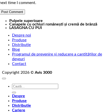
next time I comment.
Pulpele superioare
Canapele cu ochiuri românești și cremă de brânză
LASAGNA CU PUI
Despre noi
Produse
Distributie
Blog
Programul de prevenire și reducere a cantităților de
deșeuri
Contact
Copyright 2026 ©
Avis 3000
Caută
după:
Despre
Produse
Distributie
Cariere