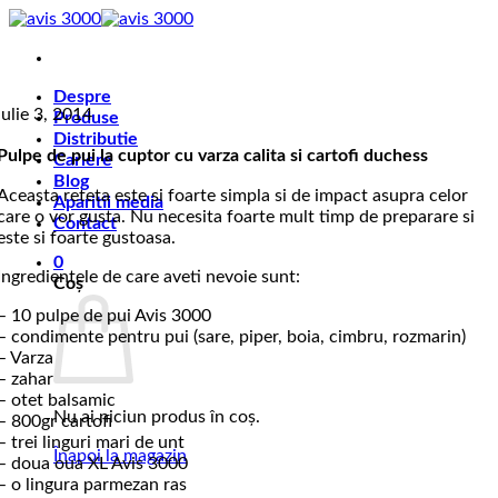
Skip
to
content
Despre
iulie 3, 2014
Produse
Distributie
Pulpe de pui la cuptor cu varza calita si cartofi duchess
Cariere
Blog
Aceasta reteta este si foarte simpla si de impact asupra celor
Aparitii media
care o vor gusta. Nu necesita foarte mult timp de preparare si
Contact
este si foarte gustoasa.
0
Ingredientele de care aveti nevoie sunt:
Coș
– 10 pulpe de pui Avis 3000
– condimente pentru pui (sare, piper, boia, cimbru, rozmarin)
– Varza
– zahar
– otet balsamic
Nu ai niciun produs în coș.
– 800gr cartofi
– trei linguri mari de unt
Înapoi la magazin
– doua oua XL Avis 3000
– o lingura parmezan ras