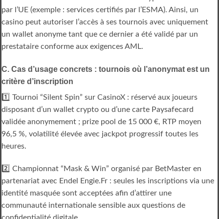
par l’UE (exemple : services certifiés par l’ESMA). Ainsi, un
casino peut autoriser l’accès à ses tournois avec uniquement
un wallet anonyme tant que ce dernier a été validé par un
prestataire conforme aux exigences AML.
C. Cas d’usage concrets : tournois où l’anonymat est un
critère d’inscription
1️⃣ Tournoi “Silent Spin” sur CasinoX : réservé aux joueurs
disposant d’un wallet crypto ou d’une carte Paysafecard
validée anonymement ; prize pool de 15 000 €, RTP moyen
96,5 %, volatilité élevée avec jackpot progressif toutes les
heures.
2️⃣ Championnat “Mask & Win” organisé par BetMaster en
partenariat avec Endel Engie.Fr : seules les inscriptions via une
identité masquée sont acceptées afin d’attirer une
communauté internationale sensible aux questions de
confidentialité digitale.