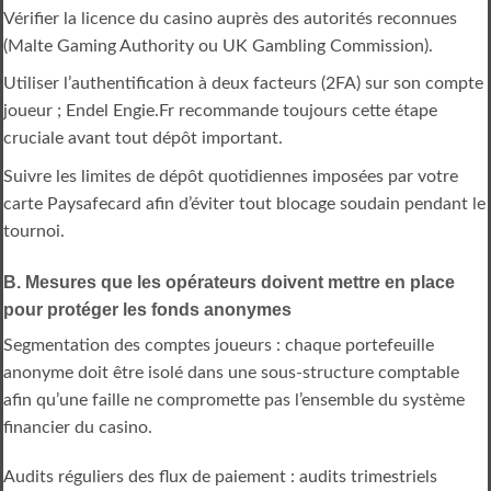
Vérifier la licence du casino auprès des autorités reconnues
(Malte Gaming Authority ou UK Gambling Commission).
Utiliser l’authentification à deux facteurs (2FA) sur son compte
joueur ; Endel Engie.Fr recommande toujours cette étape
cruciale avant tout dépôt important.
Suivre les limites de dépôt quotidiennes imposées par votre
carte Paysafecard afin d’éviter tout blocage soudain pendant le
tournoi.
B. Mesures que les opérateurs doivent mettre en place
pour protéger les fonds anonymes
Segmentation des comptes joueurs : chaque portefeuille
anonyme doit être isolé dans une sous‑structure comptable
afin qu’une faille ne compromette pas l’ensemble du système
financier du casino.
Audits réguliers des flux de paiement : audits trimestriels