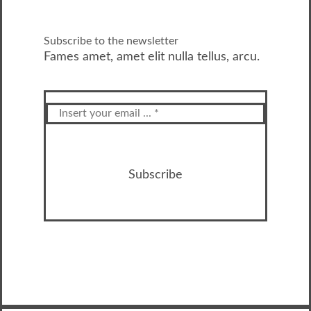
Subscribe to the newsletter
Fames amet, amet elit nulla tellus, arcu.
Subscribe