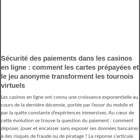
Sécurité des paiements dans les casinos
en ligne : comment les cartes prépayées et
le jeu anonyme transforment les tournois
virtuels
Les casinos en ligne ont connu une croissance exponentielle au
cours de la dernière décennie, portée par l’essor du mobile et
par la quête constante d’expériences immersives. Au cœur de
cette évolution se trouve la question du paiement : comment
déposer, jouer et encaisser sans exposer ses données bancaires
à des risques de fraude ou de piratage ? La réponse s’articule