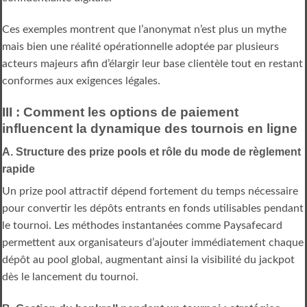
Ces exemples montrent que l’anonymat n’est plus un mythe
mais bien une réalité opérationnelle adoptée par plusieurs
acteurs majeurs afin d’élargir leur base clientèle tout en restant
conformes aux exigences légales.
III : Comment les options de paiement
influencent la dynamique des tournois en ligne
A. Structure des prize pools et rôle du mode de règlement
rapide
Un prize pool attractif dépend fortement du temps nécessaire
pour convertir les dépôts entrants en fonds utilisables pendant
le tournoi. Les méthodes instantanées comme Paysafecard
permettent aux organisateurs d’ajouter immédiatement chaque
dépôt au pool global, augmentant ainsi la visibilité du jackpot
dès le lancement du tournoi.