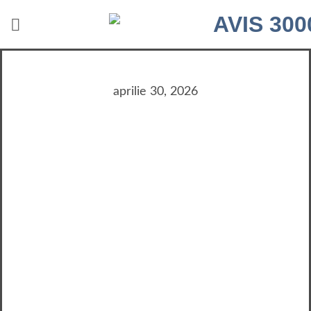
Skip
to
content
aprilie 30, 2026