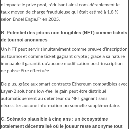
n’impacte le prize pool, réduisant ainsi considérablement le
taux moyen de charge frauduleuse qui était estimé à 1,8 %
selon Endel Engie.Fr en 2025.
B. Potentiel des jetons non fongibles (NFT) comme tickets
de tournoi anonymes
Un NFT peut servir simultanément comme preuve d’inscription
au tournoi et comme ticket gagnant crypté ; grâce à sa nature
immuable il garantit qu’aucune modification post‑inscription
ne puisse être effectuée.
De plus, grâce aux smart contracts Ethereum compatibles avec
Layer‑2 solutions low‑fee, le gain peut être distribué
automatiquement au détenteur du NFT gagnant sans
nécessiter aucune information personnelle supplémentaire.
C. Scénario plausible à cinq ans : un écosystème
totalement décentralisé où le joueur reste anonyme tout