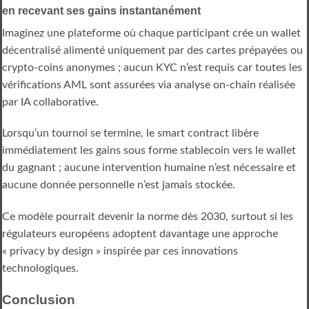
en recevant ses gains instantanément
Imaginez une plateforme où chaque participant crée un wallet
décentralisé alimenté uniquement par des cartes prépayées ou
crypto‑coins anonymes ; aucun KYC n’est requis car toutes les
vérifications AML sont assurées via analyse on‑chain réalisée
par IA collaborative.
Lorsqu’un tournoi se termine, le smart contract libère
immédiatement les gains sous forme stablecoin vers le wallet
du gagnant ; aucune intervention humaine n’est nécessaire et
aucune donnée personnelle n’est jamais stockée.
Ce modèle pourrait devenir la norme dès 2030, surtout si les
régulateurs européens adoptent davantage une approche
« privacy by design » inspirée par ces innovations
technologiques.
Conclusion