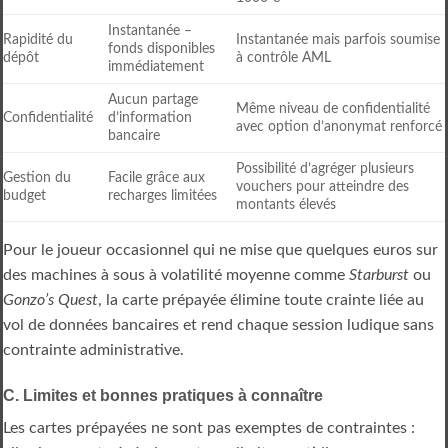
Instantanée –
Rapidité du
Instantanée mais parfois soumise
fonds disponibles
dépôt
à contrôle AML
immédiatement
Aucun partage
Même niveau de confidentialité
Confidentialité
d’information
avec option d’anonymat renforcé
bancaire
Possibilité d’agréger plusieurs
Gestion du
Facile grâce aux
vouchers pour atteindre des
budget
recharges limitées
montants élevés
Pour le joueur occasionnel qui ne mise que quelques euros sur
des machines à sous à volatilité moyenne comme
Starburst
ou
Gonzo’s Quest
, la carte prépayée élimine toute crainte liée au
vol de données bancaires et rend chaque session ludique sans
contrainte administrative.
C. Limites et bonnes pratiques à connaître
Les cartes prépayées ne sont pas exemptes de contraintes :