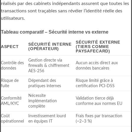
réalisés par des cabinets indépendants assurent que toutes les
transactions sont traçables sans révéler l’identité réelle des
utilisateurs.
Tableau comparatif – Sécurité interne vs externe
SÉCURITÉ EXTERNE
SÉCURITÉ INTERNE
ASPECT
(TIERS COMME
(OPÉRATEUR)
PAYSAFECARD)
Gestion directe via
Contrôle des
Aucun accès direct aux
firewalls & chiffrement
données
données bancaires
AES‑256
Risque de
Dépendant des
Risque limité grâce à
fuite
pratiques internes
certification PCI‑DSS
Nécessite
Conformité
Validation tierce déjà
implémentation
AML/KYC
conforme aux normes EU
complète
Coût
Investissement lourd
Frais fixes par transaction
opérationnel
en équipes IT
(~2–3 %)